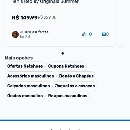
Tênis Redley Originals Summer
Tê
R$
149,99
R
R$ 229,00
JuliusDasOfertas
0
0
há 2 d
Mais opções
Ofertas
Netshoes
Cupons
Netshoes
Acessórios masculinos
Bonés e Chapéus
Calçados masculinos
Jaquetas e casacos
Óculos masculino
Roupas masculinas