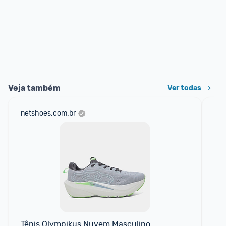
Veja também
Ver todas
netshoes.com.br
mer
Tênis Olympikus Nuvem Masculino
Tê