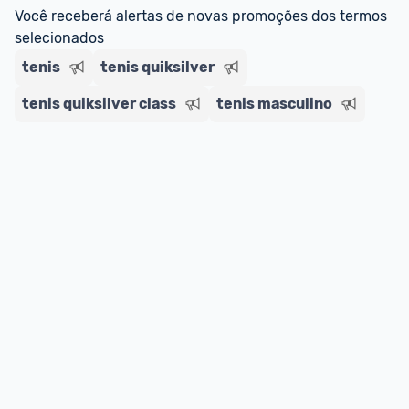
regras do cartão N Card, 
clique aqui
.
Você receberá alertas de novas promoções dos termos 
Entrega Expressa
: A partir de 2 dias úteis.* 
selecionados
*Confira 
aqui
 as regras e condições!
tenis
tenis quiksilver
tenis quiksilver class
tenis masculino