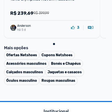
R$
239,69
R
R$ 399,99
Anderson
0
3
há 5 d
Mais opções
Ofertas
Netshoes
Cupons
Netshoes
Acessórios masculinos
Bonés e Chapéus
Calçados masculinos
Jaquetas e casacos
Óculos masculino
Roupas masculinas
Institucional