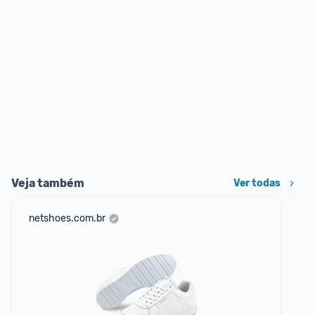
Veja também
Ver todas
netshoes.com.br
mer