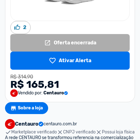
2
Oferta encerrada
Ativar Alerta
R$ 314,90
R$ 165,81
Vendido por:
Centauro
Sobre a loja
Centauro
centauro.com.br
Marketplace verificado
CNPJ verificado
Possui loja física
A rede CENTAURO se transformou referencia na comercialização 