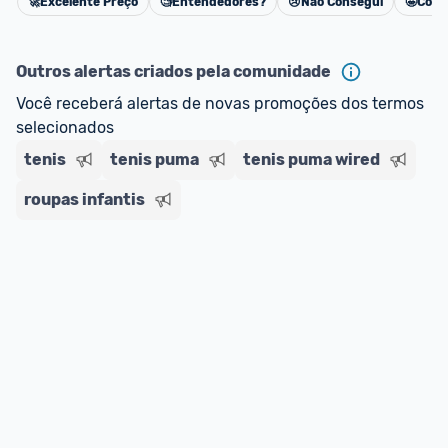
🚀
Excelente Preço
🧐
Entendedores?
😢
Não Consegui
🤩
Cons
Cancelar
Outros alertas criados pela comunidade
Você receberá alertas de novas promoções dos termos 
selecionados
tenis
tenis puma
tenis puma wired
roupas infantis