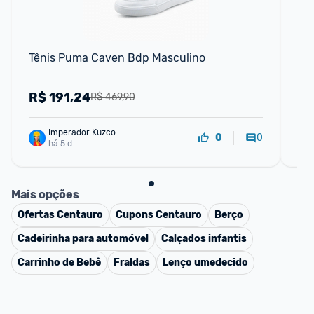
Tênis Puma Caven Bdp Masculino
Tê
R$
191,24
R
R$ 469,90
Imperador Kuzco
0
0
há 5 d
Mais opções
Ofertas
Centauro
Cupons
Centauro
Berço
Cadeirinha para automóvel
Calçados infantis
Carrinho de Bebê
Fraldas
Lenço umedecido