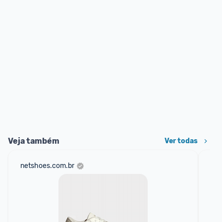
Veja também
Ver todas
netshoes.com.br
mer