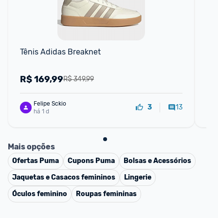
Tênis Adidas Breaknet
Tên
R$
169,99
R
R$ 349,99
Felipe Sckio
13
3
há 1 d
Mais opções
Ofertas
Puma
Cupons
Puma
Bolsas e Acessórios
Jaquetas e Casacos femininos
Lingerie
Óculos feminino
Roupas femininas