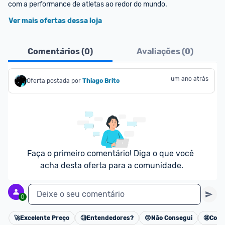
com a performance de atletas ao redor do mundo.
Ver mais ofertas dessa loja
Comentários (
0
)
Avaliações (
0
)
um ano atrás
Oferta postada por
Thiago Brito
Faça o primeiro comentário! Diga o que você 
acha desta oferta para a comunidade.
Deixe o seu comentário
0
🚀
Excelente Preço
🧐
Entendedores?
😢
Não Consegui
🤩
Cons
Cancelar