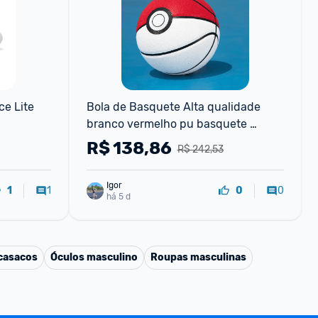
e Lite
Bola de Basquete Alta qualidade 
branco vermelho pu basquete 
tamanho oficial 7 basquete 
R$
138,86
R$ 242,53
profissional com 4 camadas ao ar
Igor
1
0
1
0
há 5 d
casacos
Óculos masculino
Roupas masculinas