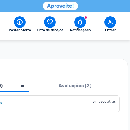
Postar oferta
Lista de desejos
Notificações
Entrar
0
)
Avaliações (
2
)
5 meses atrás
to