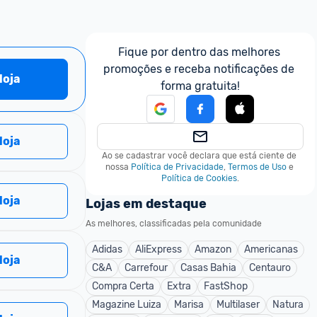
Fique por dentro das melhores 
promoções e receba notificações de 
 loja
forma gratuita!
 loja
Ao se cadastrar você declara que está ciente de 
nossa
Política de Privacidade
,
Termos de Uso
e
Política de Cookies
.
 loja
Lojas em destaque
As melhores, classificadas pela comunidade
Adidas
AliExpress
Amazon
Americanas
 loja
C&A
Carrefour
Casas Bahia
Centauro
Compra Certa
Extra
FastShop
Magazine Luiza
Marisa
Multilaser
Natura