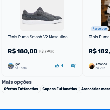
Parcelado
Tênis Puma Smash V2 Masculino
Tênis Puma
R$
180,00
R$
182
R$ 379,90
Igor
Amanda
1
1
há 1 sem
há 21 h
Mais opções
Ofertas
Futfanatics
Cupons
Futfanatics
Acessórios masc