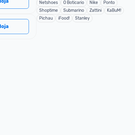
 loja
Netshoes
O Boticario
Nike
Ponto
Shoptime
Submarino
Zattini
KaBuM!
Pichau
iFood!
Stanley
 loja