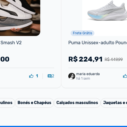
Frete Grátis
 Smash V2
Puma Unissex-adulto Pounc
,00
R$
224,91
R$ 449,99
maria eduarda
2
1
há 1 sem
ulinos
Bonés e Chapéus
Calçados masculinos
Jaquetas e 