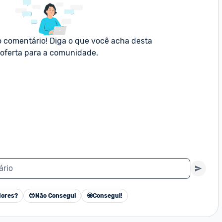
o comentário! Diga o que você acha desta 
oferta para a comunidade.
ário
ores?
😢
Não Consegui
🤩
Consegui!
Cancelar