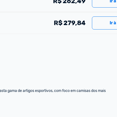
R$
262,49
Ir à
R$
279,84
Ir à
vasta gama de artigos esportivos, com foco em camisas dos mais 