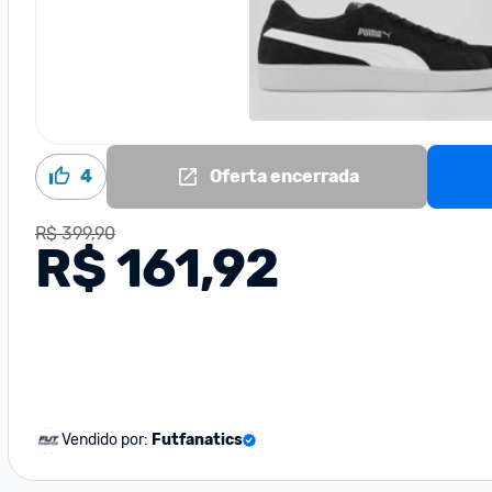
4
Oferta encerrada
R$ 399,90
R$ 161,92
Vendido por:
Futfanatics