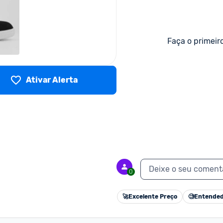
Faça o primeir
Ativar Alerta
Deixe o seu coment
0
🚀
Excelente Preço
🧐
Entended