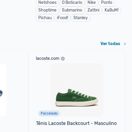
Netshoes
O Boticario
Nike
Ponto
Shoptime
Submarino
Zattini
KaBuM!
Pichau
iFood!
Stanley
Ver todas
lacoste.com
Parcelado
Tênis Lacoste Backcourt - Masculino