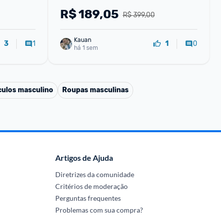
R$
189,05
R$ 399,00
Kauan
1
0
3
1
há 1 sem
culos masculino
Roupas masculinas
Artigos de Ajuda
Diretrizes da comunidade
Critérios de moderação
Perguntas frequentes
Problemas com sua compra?