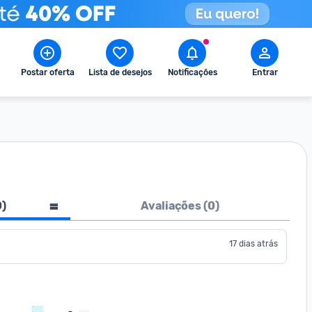
Postar oferta
Lista de desejos
Notificações
Entrar
0
)
Avaliações (
0
)
17 dias atrás