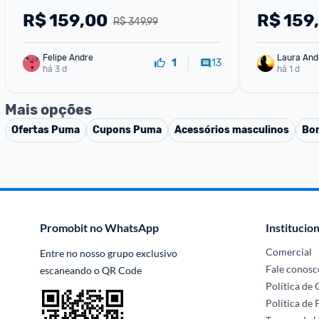
R$
159,00
R$
159
R$ 349,99
Felipe Andre
Laura And
13
1
há 3 d
há 1 d
Mais opções
Ofertas
Puma
Cupons
Puma
Acessórios masculinos
Bon
Promobit no WhatsApp
Institucion
Comercial
Entre no nosso grupo exclusivo 
Fale conosc
escaneando o QR Code
Política de
Política de 