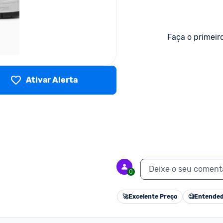
Faça o primeir
Ativar Alerta
Deixe o seu coment
0
🚀
Excelente Preço
🧐
Entended