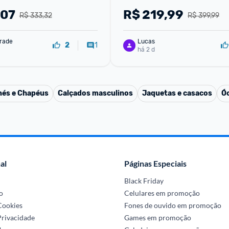
,07
R$
219,99
R$ 333,32
R$ 399,99
rade
Lucas
1
2
há 2 d
és e Chapéus
Calçados masculinos
Jaquetas e casacos
Ó
al
Páginas Especiais
Black Friday
o
Celulares em promoção
 Cookies
Fones de ouvido em promoção
Privacidade
Games em promoção