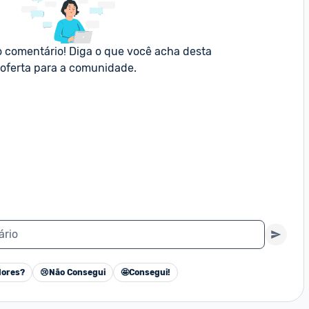
o comentário! Diga o que você acha desta 
oferta para a comunidade.
ário
ores?
😢
Não Consegui
🤩
Consegui!
Cancelar