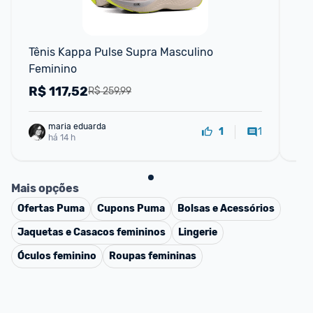
Tênis Kappa Pulse Supra Masculino 
Ja
Feminino
R$
117,52
R
R$ 259,99
maria eduarda
1
1
há 14 h
Mais opções
Ofertas
Puma
Cupons
Puma
Bolsas e Acessórios
Jaquetas e Casacos femininos
Lingerie
Óculos feminino
Roupas femininas