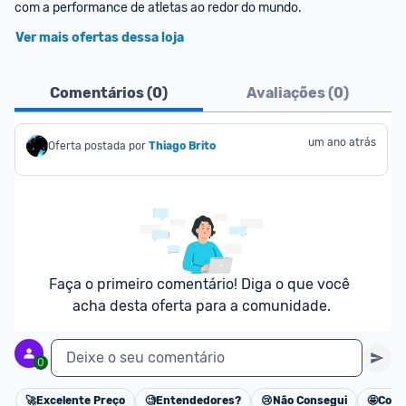
com a performance de atletas ao redor do mundo.
Ver mais ofertas dessa loja
Comentários (
0
)
Avaliações (
0
)
um ano atrás
Oferta postada por
Thiago Brito
Faça o primeiro comentário! Diga o que você 
acha desta oferta para a comunidade.
Deixe o seu comentário
0
🚀
Excelente Preço
🧐
Entendedores?
😢
Não Consegui
🤩
Cons