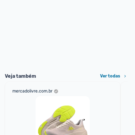
Veja também
Ver todas
mercadolivre.com.br
net