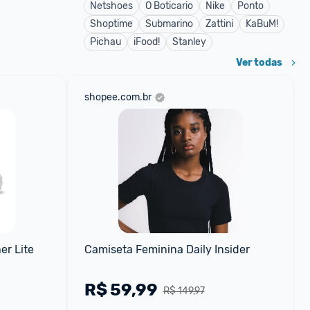
Netshoes
O Boticario
Nike
Ponto
Shoptime
Submarino
Zattini
KaBuM!
Pichau
iFood!
Stanley
Ver todas
shopee.com.br
r Lite 
Camiseta Feminina Daily Insider
R$
59,99
R$ 149,97