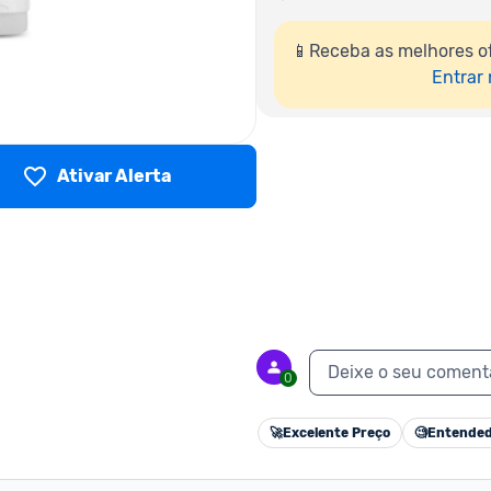
📱Receba as melhores of
Entrar
Ativar Alerta
Deixe o seu coment
0
🚀
Excelente Preço
🧐
Entended