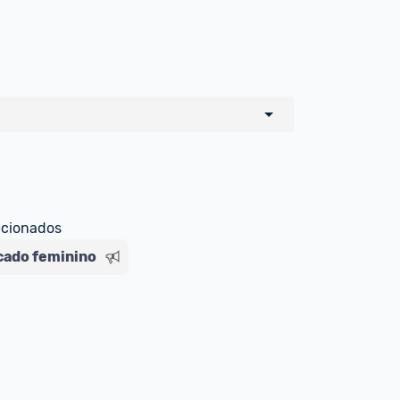
o de todos os sellers e lojas que são 
 por um marketplace, nós indicamos no 
e sinalizamos através da tag 
ecionados
cado feminino
Livre , você pode ser redirecionado(a) 
ado Livre). Por isso, fique atento e 
ndo o produto 
é o mesmo indicado na 
rcadoLíder Platinum.
ade para tirar dúvidas ou acionar os 