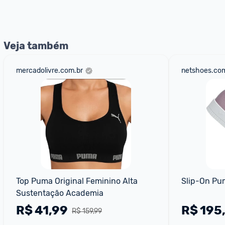
nossos Admins marcando 
@admin
 em um comentário ou
Veja também
mercadolivre.com.br
netshoes.com
Top Puma Original Feminino Alta 
Slip-On Pu
Sustentação Academia
R$
41,99
R$
195
R$ 159,99