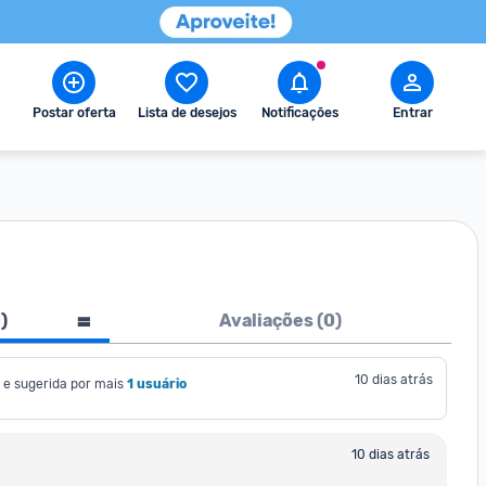
Postar oferta
Lista de desejos
Notificações
Entrar
1
)
Avaliações (
0
)
10 dias atrás
e sugerida por mais
1 usuário
10 dias atrás