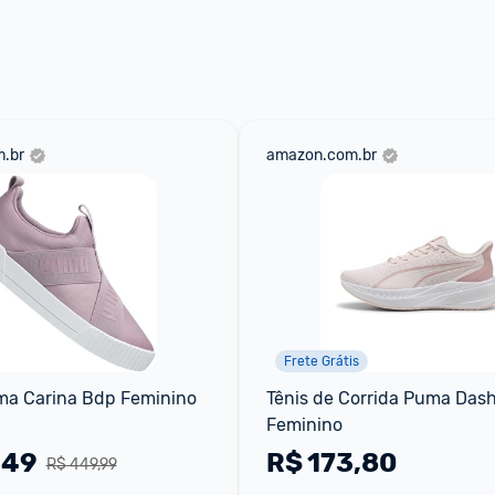
 através do 
Fale com o Promobit.
.br
amazon.com.br
Frete Grátis
ma Carina Bdp Feminino
Tênis de Corrida Puma Dashe
Feminino
,49
R$
173,80
R$ 449,99