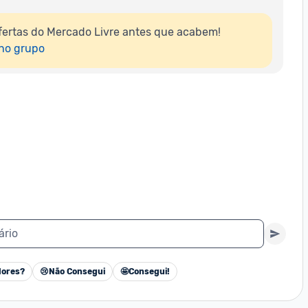
ertas do Mercado Livre antes que acabem!

 no grupo
ário
ores?
😢
Não Consegui
🤩
Consegui!
Cancelar