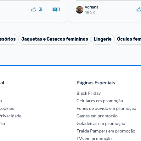
Adriana
0
3
há 5 d
ssórios
Jaquetas e Casacos femininos
Lingerie
Óculos fem
al
Páginas Especiais
Black Friday
o
Celulares em promoção
 Cookies
Fones de ouvido em promoção
Privacidade
Games em promoção
Uso
Geladeiras em promoção
Fralda Pampers em promoção
TVs em promoção