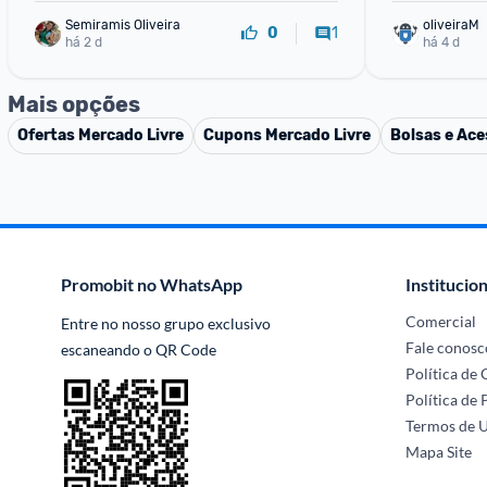
Semiramis Oliveira
oliveiraM
1
0
há 2 d
há 4 d
Mais opções
Ofertas
Mercado Livre
Cupons
Mercado Livre
Bolsas e Ace
Promobit no WhatsApp
Institucion
Comercial
Entre no nosso grupo exclusivo 
Fale conosc
escaneando o QR Code
Política de
Política de 
Termos de 
Mapa Site