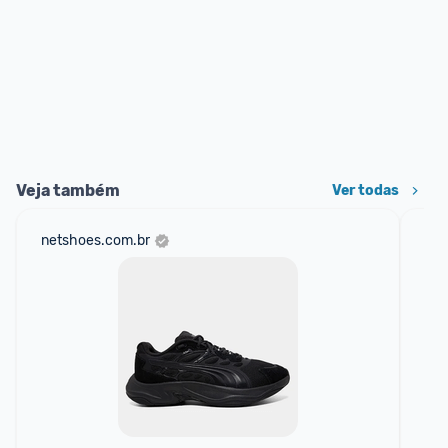
Veja também
Ver todas
netshoes.com.br
mer