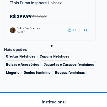
Tênis Puma Insphere Unissex
Tê
R$
299,99
R
R$ 699,99
JuliusDasOfertas
0
0
há 11 h
Mais opções
Ofertas
Netshoes
Cupons
Netshoes
Bolsas e Acessórios
Jaquetas e Casacos femininos
Lingerie
Óculos feminino
Roupas femininas
Institucional