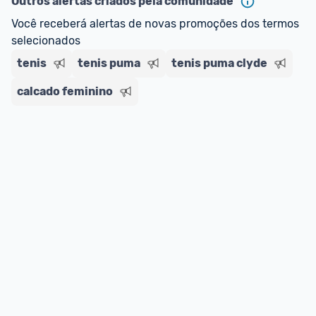
Outros alertas criados pela comunidade
regras do cartão N Card, 
clique aqui
.
Entrega Expressa
: A partir de 2 dias úteis.* 
Você receberá alertas de novas promoções dos termos 
*Confira 
aqui
 as regras e condições!
selecionados
tenis
tenis puma
tenis puma clyde
calcado feminino