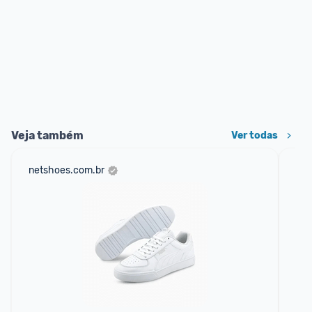
Veja também
Ver todas
netshoes.com.br
mer