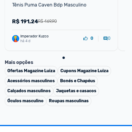
Tênis Puma Caven Bdp Masculino
Tê
R$
191,24
R
R$ 469,90
Imperador Kuzco
0
0
há 4 d
Mais opções
Ofertas
Magazine Luiza
Cupons
Magazine Luiza
Acessórios masculinos
Bonés e Chapéus
Calçados masculinos
Jaquetas e casacos
Óculos masculino
Roupas masculinas