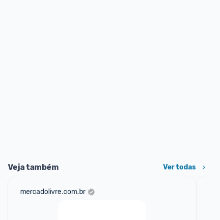
Veja também
Ver todas
mercadolivre.com.br
net