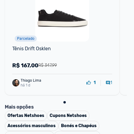
Parcelado
Tênis Drift Osklen
Tê
R$
167,00
R
R$ 347,99
Thiago Lima
1
1
há 1 d
Mais opções
Ofertas
Netshoes
Cupons
Netshoes
Acessórios masculinos
Bonés e Chapéus