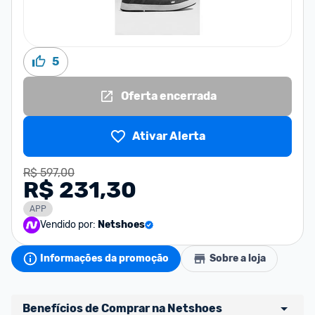
5
Oferta encerrada
Ativar Alerta
R$ 597,00
R$ 231,30
APP
Vendido por:
Netshoes
Informações da promoção
Sobre a loja
Benefícios de Comprar na Netshoes