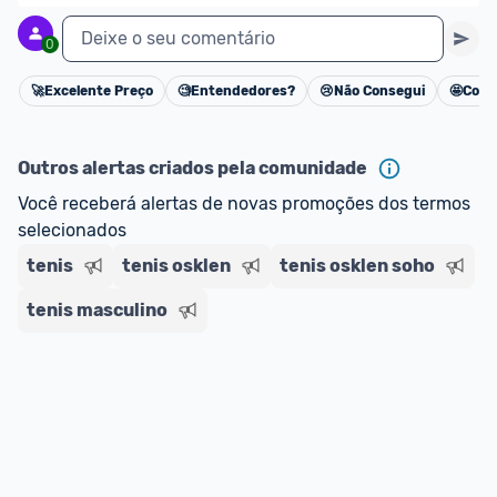
regras do cartão N Card, 
clique aqui
.
Deixe o seu comentário
0
Entrega Expressa
: A partir de 2 dias úteis.* 
*Confira 
aqui
 as regras e condições!
🚀
Excelente Preço
🧐
Entendedores?
😢
Não Consegui
🤩
Cons
Cancelar
Outros alertas criados pela comunidade
Você receberá alertas de novas promoções dos termos 
selecionados
tenis
tenis osklen
tenis osklen soho
tenis masculino