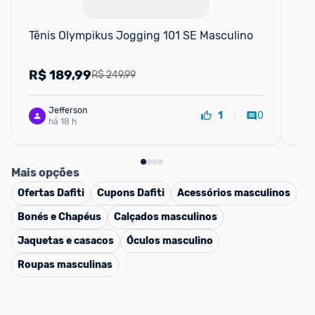
Tênis Olympikus Jogging 101 SE Masculino
Tê
R$
189,99
R
R$ 249,99
Jefferson
0
1
há 18 h
Mais opções
Ofertas
Dafiti
Cupons
Dafiti
Acessórios masculinos
Bonés e Chapéus
Calçados masculinos
Jaquetas e casacos
Óculos masculino
Roupas masculinas