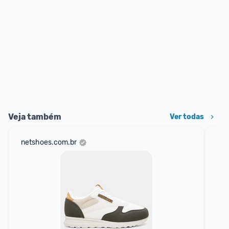
Veja também
Ver todas
netshoes.com.br
mer