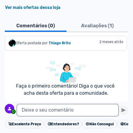
Ver mais ofertas dessa loja
Comentários (
0
)
Avaliações (
1
)
2 meses atrás
Oferta postada por
Thiago Brito
Faça o primeiro comentário! Diga o que você 
acha desta oferta para a comunidade.
Deixe o seu comentário
0
🚀
Excelente Preço
🧐
Entendedores?
😢
Não Consegui
🤩
Cons
Cancelar