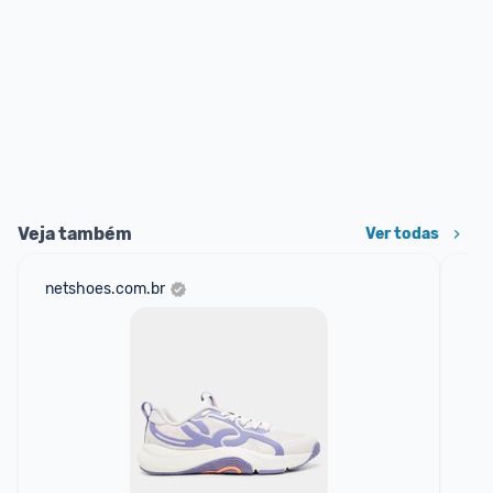
Veja também
Ver todas
netshoes.com.br
mer