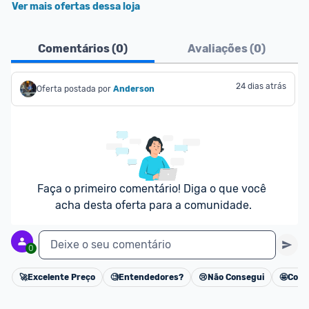
Ver mais ofertas dessa loja
Comentários (
0
)
Avaliações (
0
)
24 dias atrás
Oferta postada por
Anderson
Faça o primeiro comentário! Diga o que você 
acha desta oferta para a comunidade.
Deixe o seu comentário
0
🚀
Excelente Preço
🧐
Entendedores?
😢
Não Consegui
🤩
Cons
Cancelar