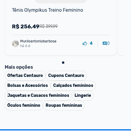
Tênis Olympikus Treino Feminino
Tên
35
R$
256,49
R
R$ 399,99
Muriloantoniobarbosa
0
4
há 6 d
Mais opções
Ofertas
Centauro
Cupons
Centauro
Bolsas e Acessórios
Calçados femininos
Jaquetas e Casacos femininos
Lingerie
Óculos feminino
Roupas femininas