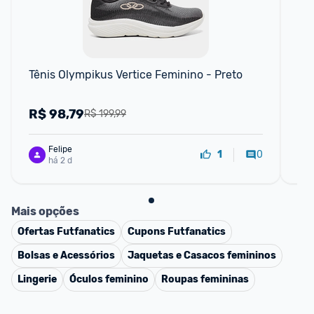
Tênis Olympikus Vertice Feminino - Preto
Tên
35
R$
98,79
R
R$ 199,99
Felipe
0
1
há 2 d
Mais opções
Ofertas
Futfanatics
Cupons
Futfanatics
Bolsas e Acessórios
Jaquetas e Casacos femininos
Lingerie
Óculos feminino
Roupas femininas