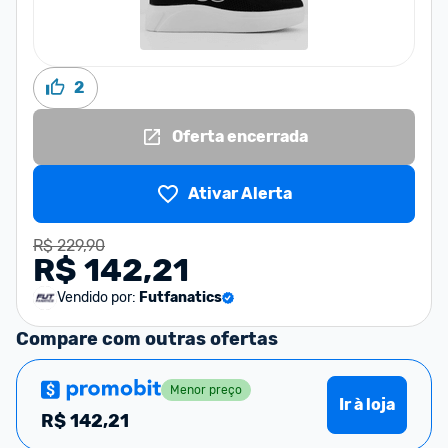
2
Oferta encerrada
Ativar Alerta
R$ 229,90
R$ 142,21
Vendido por:
Futfanatics
Compare com outras ofertas
Menor preço
Ir à loja
R$
142,21