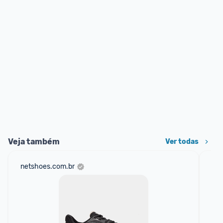
Veja também
Ver todas
netshoes.com.br
mer