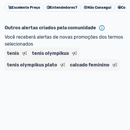
🚀
Excelente Preço
🧐
Entendedores?
😢
Não Consegui
🤩
Cons
Cancelar
Outros alertas criados pela comunidade
Você receberá alertas de novas promoções dos termos 
selecionados
tenis
tenis olympikus
tenis olympikus plato
calcado feminino