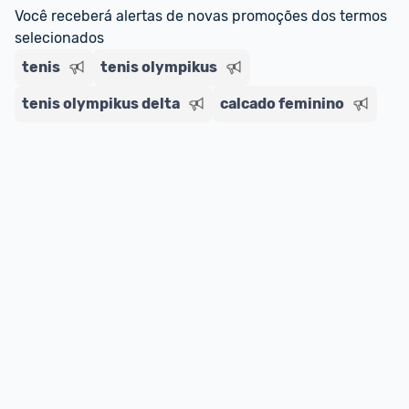
regras do cartão N Card, 
clique aqui
.
Você receberá alertas de novas promoções dos termos 
Entrega Expressa
: A partir de 2 dias úteis.* 
selecionados
*Confira 
aqui
 as regras e condições!
tenis
tenis olympikus
tenis olympikus delta
calcado feminino