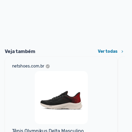
Veja também
Ver todas
netshoes.com.br
mer
Tênis Olympikus Delta Masculino
Tên