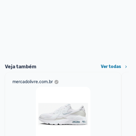
Veja também
Ver todas
mercadolivre.com.br
net