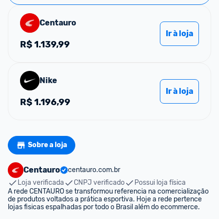
Centauro
Ir à loja
R$
1.139,99
Nike
Ir à loja
R$
1.196,99
Sobre a loja
Centauro
centauro.com.br
Loja verificada
CNPJ verificado
Possui loja física
A rede CENTAURO se transformou referencia na comercialização 
de produtos voltados a prática esportiva. Hoje a rede pertence 
lojas fisicas espalhadas por todo o Brasil além do ecommerce.