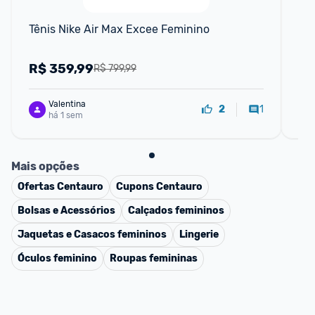
Tênis Nike Air Max Excee Feminino
Tên
R$
359,99
R
R$ 799,99
Valentina
1
2
há 1 sem
Mais opções
Ofertas
Centauro
Cupons
Centauro
Bolsas e Acessórios
Calçados femininos
Jaquetas e Casacos femininos
Lingerie
Óculos feminino
Roupas femininas