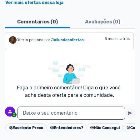
Ver mais ofertas dessa loja
Comentários (
0
)
Avaliações (
0
)
5 meses atrás
Oferta postada por
Juliusdasofertas
Faça o primeiro comentário! Diga o que você 
acha desta oferta para a comunidade.
Deixe o seu comentário
0
🚀
Excelente Preço
🧐
Entendedores?
😢
Não Consegui
🤩
Cons
Cancelar