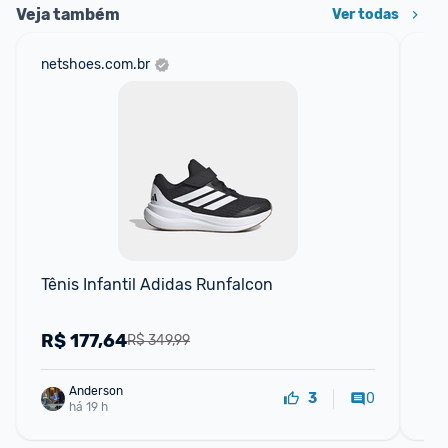
Veja também
Ver todas
netshoes.com.br
mer
Tênis Infantil Adidas Runfalcon
Tê
R$
177,64
R
R$ 349,99
Anderson
0
3
há 19 h