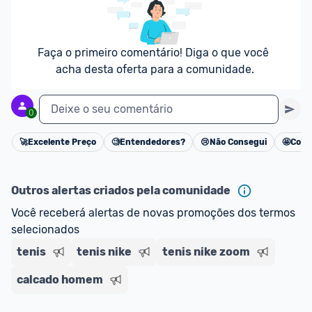
Faça o primeiro comentário! Diga o que você 
acha desta oferta para a comunidade.
Deixe o seu comentário
0
🚀
Excelente Preço
🧐
Entendedores?
😢
Não Consegui
🤩
Cons
Cancelar
Outros alertas criados pela comunidade
Você receberá alertas de novas promoções dos termos 
selecionados
tenis
tenis nike
tenis nike zoom
calcado homem