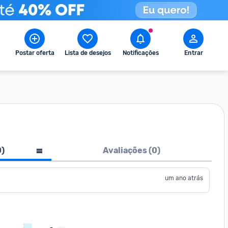
Postar oferta
Lista de desejos
Notificações
Entrar
0
)
Avaliações (
0
)
um ano atrás