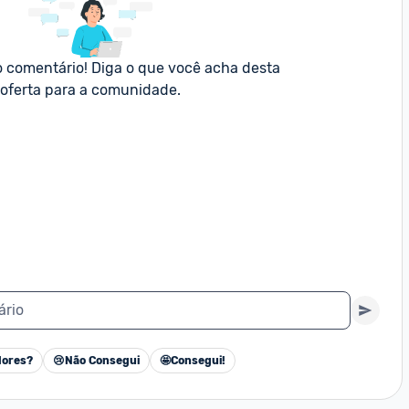
o comentário! Diga o que você acha desta 
oferta para a comunidade.
ário
ores?
😢
Não Consegui
🤩
Consegui!
Cancelar