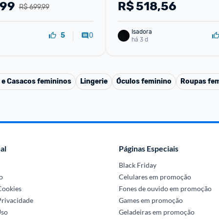
,99
R$
518,56
R$ 699,99
Isadora
0
5
há 3 d
 e Casacos femininos
Lingerie
Óculos feminino
Roupas fem
al
Páginas Especiais
Black Friday
o
Celulares em promoção
 Cookies
Fones de ouvido em promoção
Privacidade
Games em promoção
Uso
Geladeiras em promoção