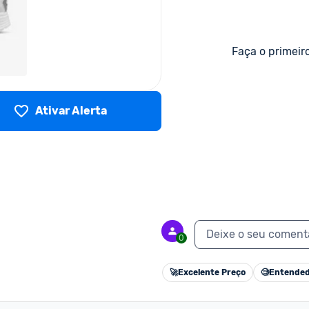
Faça o primeir
Ativar Alerta
Deixe o seu coment
0
🚀
Excelente Preço
🧐
Entended