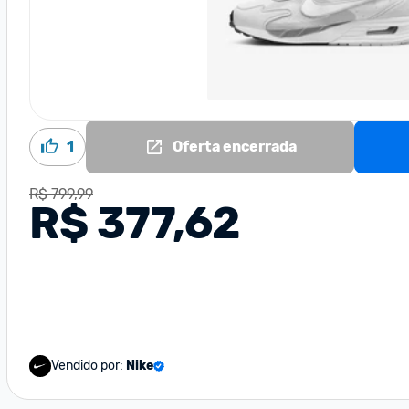
1
Oferta encerrada
R$ 799,99
R$ 377,62
Vendido por:
Nike