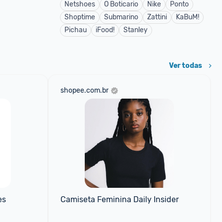
Netshoes
O Boticario
Nike
Ponto
Shoptime
Submarino
Zattini
KaBuM!
Pichau
iFood!
Stanley
Ver todas
shopee.com.br
s 
Camiseta Feminina Daily Insider