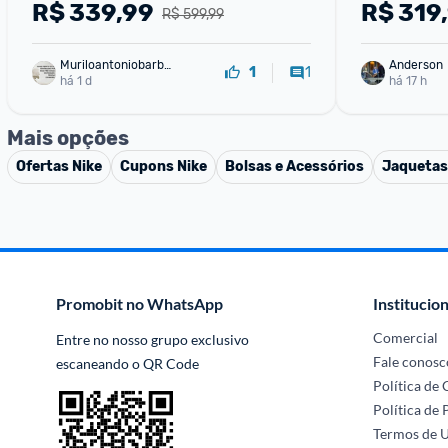
R$
339,99
R$
319
R$ 599,99
Muriloantoniobarbo
Anderson
1
1
sa
há 1 d
há 17 h
Mais opções
Ofertas
Nike
Cupons
Nike
Bolsas e Acessórios
Jaquetas
Promobit no WhatsApp
Institucion
Comercial
Entre no nosso grupo exclusivo 
Fale conosc
escaneando o QR Code
Política de
Política de 
Termos de 