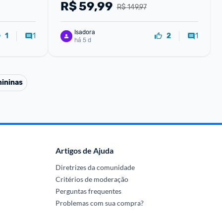
R$
59,99
R$ 149,97
Isadora
1
1
1
2
há 5 d
ininas
Artigos de Ajuda
Diretrizes da comunidade
Critérios de moderação
Perguntas frequentes
Problemas com sua compra?