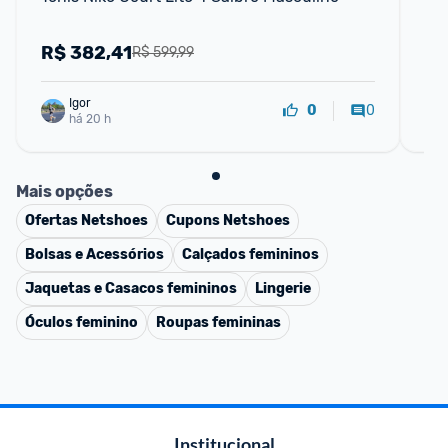
Ca
R$
382,41
R
R$ 599,99
Igor
0
0
há 20 h
Mais opções
Ofertas
Netshoes
Cupons
Netshoes
Bolsas e Acessórios
Calçados femininos
Jaquetas e Casacos femininos
Lingerie
Óculos feminino
Roupas femininas
Institucional