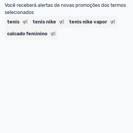
regras do cartão N Card, 
clique aqui
.
Você receberá alertas de novas promoções dos termos 
Entrega Expressa
: A partir de 2 dias úteis.* 
selecionados
*Confira 
aqui
 as regras e condições!
tenis
tenis nike
tenis nike vapor
calcado feminino