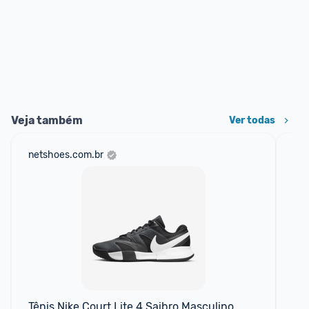
Veja também
Ver todas
netshoes.com.br
mer
Tênis Nike Court Lite 4 Saibro Masculino
Tên