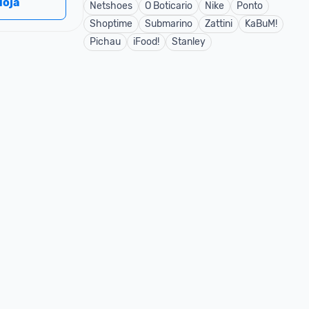
 loja
Netshoes
O Boticario
Nike
Ponto
Shoptime
Submarino
Zattini
KaBuM!
Pichau
iFood!
Stanley