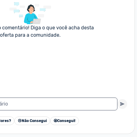
o comentário! Diga o que você acha desta 
oferta para a comunidade.
ário
ores?
😢
Não Consegui
🤩
Consegui!
Cancelar