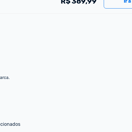
R$
389,99
Ir à
marca.
ecionados