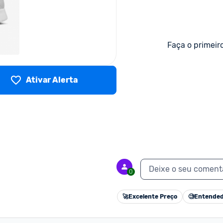
Faça o primeir
Ativar Alerta
Deixe o seu coment
0
🚀
Excelente Preço
🧐
Entended