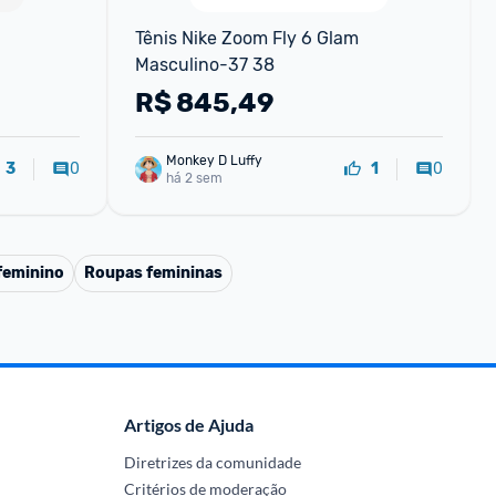
Tênis Nike Zoom Fly 6 Glam 
Masculino-37 38
R$
845,49
Monkey D Luffy
0
0
3
1
há 2 sem
feminino
Roupas femininas
Artigos de Ajuda
Diretrizes da comunidade
Critérios de moderação