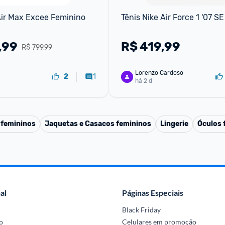
Air Max Excee Feminino
Tênis Nike Air Force 1 '07 SE
,99
R$
419,99
R$ 799,99
Lorenzo Cardoso
1
2
há 2 d
 femininos
Jaquetas e Casacos femininos
Lingerie
Óculos 
al
Páginas Especiais
Black Friday
o
Celulares em promoção