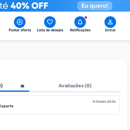
Postar oferta
Lista de desejos
Notificações
Entrar
0
)
Avaliações (
0
)
4 meses atrás
 Esporte