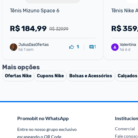
Tênis Mizuno Space 6
Tênis Nike 
R$
184,99
R$
359
R$ 329,99
JuliusDasOfertas
Valentina
1
1
há 1 sem
há 6 d
Mais opções
Ofertas
Nike
Cupons
Nike
Bolsas e Acessórios
Calçados
Promobit no WhatsApp
Institucion
Comercial
Entre no nosso grupo exclusivo 
Fale conosc
escaneando o QR Code