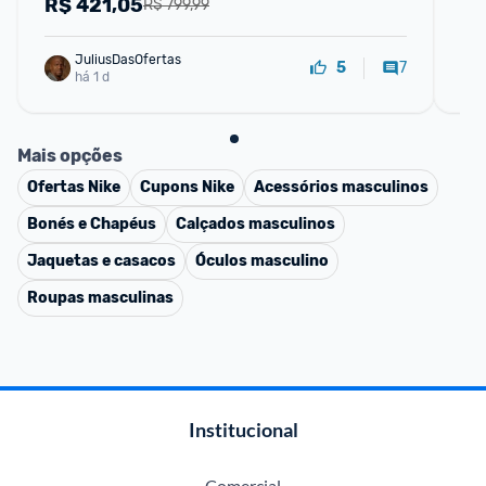
R$
421,05
R
R$ 799,99
JuliusDasOfertas
7
5
há 1 d
Mais opções
Ofertas
Nike
Cupons
Nike
Acessórios masculinos
Bonés e Chapéus
Calçados masculinos
Jaquetas e casacos
Óculos masculino
Roupas masculinas
Institucional
Comercial