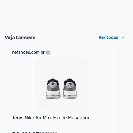
Veja também
Ver todas
netshoes.com.br
mer
Tênis Nike Air Max Excee Masculino
Tê