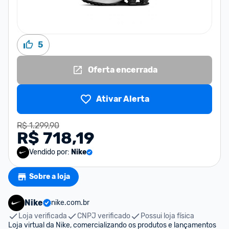
5
Oferta encerrada
Ativar Alerta
R$ 1.299,90
R$ 718,19
Vendido por:
Nike
Sobre a loja
Nike
nike.com.br
Loja verificada
CNPJ verificado
Possui loja física
Loja virtual da Nike, comercializando os produtos e lançamentos 