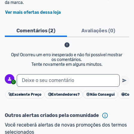
da marca.
Ver mais ofertas dessa loja
Comentários (
2
)
Avaliações (
0
)
Ops! Ocorreu um erro inesperado e não foi possível mostrar 
os comentários. 

Tente novamente em alguns minutos.
Deixe o seu comentário
0
🚀
Excelente Preço
🧐
Entendedores?
😢
Não Consegui
🤩
Cons
Cancelar
Outros alertas criados pela comunidade
Você receberá alertas de novas promoções dos termos 
selecionados