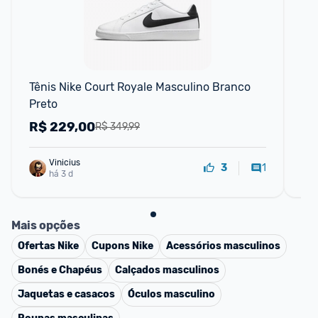
P
Tênis Nike Court Royale Masculino Branco 
Tên
Preto
Co
R$
229,00
R
R$ 349,99
Vinicius
1
3
há 3 d
Mais opções
Ofertas
Nike
Cupons
Nike
Acessórios masculinos
Bonés e Chapéus
Calçados masculinos
Jaquetas e casacos
Óculos masculino