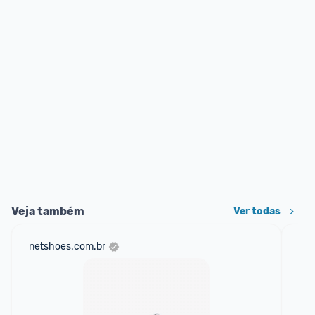
Veja também
Ver todas
netshoes.com.br
mer