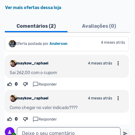
Ver mais ofertas dessa loja
Comentários (
2
)
Avaliações (
0
)
4 meses atrás
Oferta postada por
Anderson
maykow_raphael
4 meses atrás
Sai 262,00 com o cupom
0
Responder
maykow_raphael
4 meses atrás
Como chegar no valor indicado????
0
Responder
Deixe o seu comentário
0