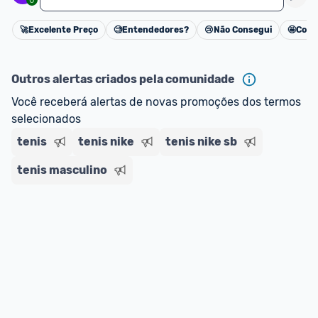
🚀
Excelente Preço
🧐
Entendedores?
😢
Não Consegui
🤩
Cons
Cancelar
Outros alertas criados pela comunidade
Você receberá alertas de novas promoções dos termos 
selecionados
tenis
tenis nike
tenis nike sb
tenis masculino