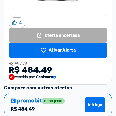
4
Oferta encerrada
Ativar Alerta
R$ 999,99
R$ 484,49
Vendido por:
Centauro
Compare com outras ofertas
Menor preço
Ir à loja
R$
484,49