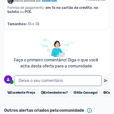
Oferta postada por
Anderson
Formas de pagamento: 
em 1x no cartão de crédito
, 
no 
boleto
 ou 
PIX.
Tamanhos:
 ‎35 e 38
Faça o primeiro comentário! Diga o que você 
acha desta oferta para a comunidade.
Deixe o seu comentário
0
🚀
Excelente Preço
🧐
Entendedores?
😢
Não Consegui
🤩
Cons
Cancelar
Outros alertas criados pela comunidade