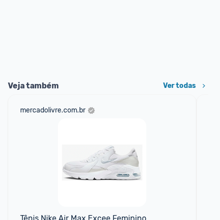
Veja também
Ver todas
mercadolivre.com.br
net
Tênis Nike Air Max Excee Feminino
Tên