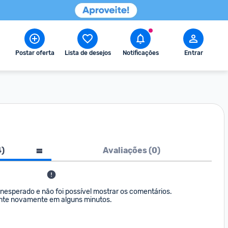
Postar oferta
Lista de desejos
Notificações
Entrar
4
)
Avaliações (
0
)
nesperado e não foi possível mostrar os comentários. 

nte novamente em alguns minutos.