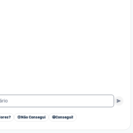
ário
ores?
😢
Não Consegui
🤩
Consegui!
Cancelar