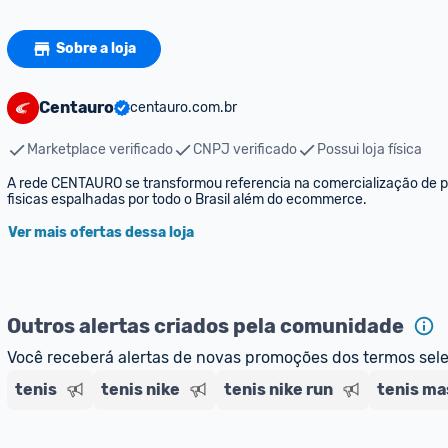
Sobre a loja
Centauro
centauro.com.br
Marketplace verificado
CNPJ verificado
Possui loja física
A rede CENTAURO se transformou referencia na comercialização de pro
fisicas espalhadas por todo o Brasil além do ecommerce.
Ver mais ofertas dessa loja
Outros alertas criados pela comunidade
Você receberá alertas de novas promoções dos termos sel
tenis
tenis nike
tenis nike run
tenis ma