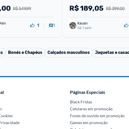
,00
R$
189,05
R$ 549,99
R$ 399,00
Man
Kauan
1
1
há 1 sem
os
Bonés e Chapéus
Calçados masculinos
Jaquetas e casa
al
Páginas Especiais
Black Friday
o
Celulares em promoção
 Cookies
Fones de ouvido em promoção
Privacidade
Games em promoção