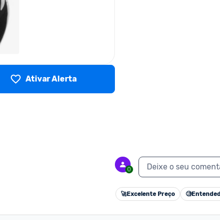
Ativar Alerta
Deixe o seu coment
0
🚀
Excelente Preço
🧐
Entended