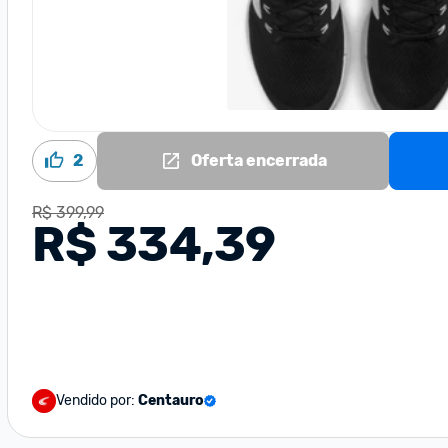
2
Oferta encerrada
R$ 399,99
R$ 334,39
Vendido por:
Centauro