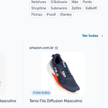
Netshoes
O Boticario
Nike
Ponto
Shoptime
Submarino
Zattini
KaBuM!
Pichau
iFood!
Stanley
Ver todas
amazon.com.br
Frete Grátis
Masculino
Tenis Fila Diffusion Masculino