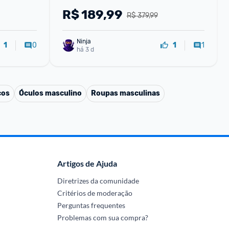
R$
189,99
R$ 379,99
Ninja 
0
1
1
1
há 3 d
cos
Óculos masculino
Roupas masculinas
Artigos de Ajuda
Diretrizes da comunidade
Critérios de moderação
Perguntas frequentes
Problemas com sua compra?