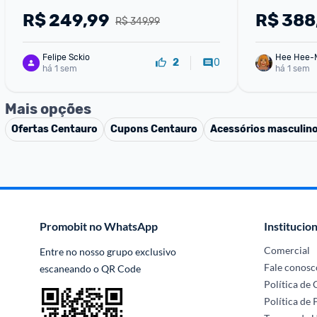
R$
249,99
R$
388
R$ 349,99
Felipe Sckio
Hee Hee-
0
2
há 1 sem
há 1 sem
Mais opções
Ofertas
Centauro
Cupons
Centauro
Acessórios masculin
Promobit no WhatsApp
Institucion
Comercial
Entre no nosso grupo exclusivo 
Fale conosc
escaneando o QR Code
Política de
Política de 