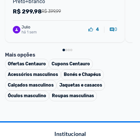
Preto+branco
R$
299,98
R
R$ 399,99
Julio
0
4
há 1 sem
Mais opções
Ofertas
Centauro
Cupons
Centauro
Acessórios masculinos
Bonés e Chapéus
Calçados masculinos
Jaquetas e casacos
Óculos masculino
Roupas masculinas
Institucional