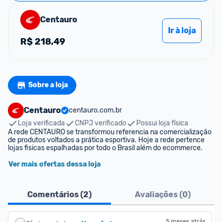
Centauro
Ir à loja
R$
218,49
Sobre a loja
Centauro
centauro.com.br
Loja verificada
CNPJ verificado
Possui loja física
A rede CENTAURO se transformou referencia na comercialização 
de produtos voltados a prática esportiva. Hoje a rede pertence 
lojas fisicas espalhadas por todo o Brasil além do ecommerce.
Ver mais ofertas dessa loja
Comentários (
2
)
Avaliações (
0
)
5 meses atrás