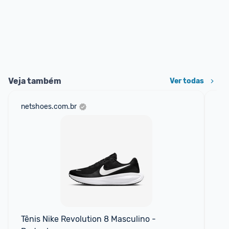
Veja também
Ver todas
netshoes.com.br
lac
P
Tênis Nike Revolution 8 Masculino - 
Tê