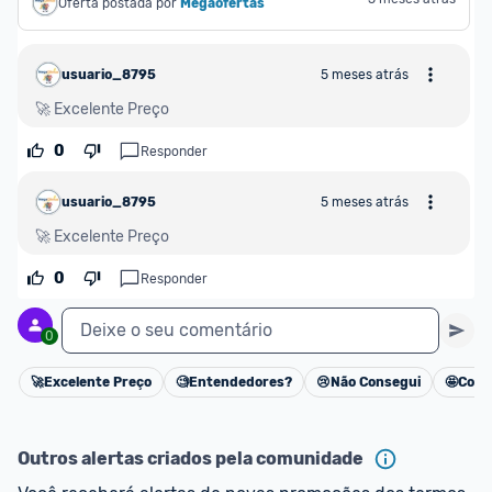
Oferta postada por
Megaofertas 
usuario_8795
5 meses atrás
🚀 Excelente Preço
0
Responder
usuario_8795
5 meses atrás
🚀 Excelente Preço
0
Responder
Deixe o seu comentário
0
🚀
Excelente Preço
🧐
Entendedores?
😢
Não Consegui
🤩
Cons
Cancelar
Outros alertas criados pela comunidade