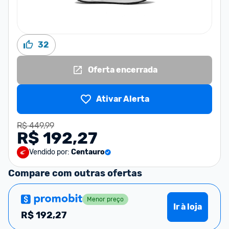
32
Oferta encerrada
Ativar Alerta
R$ 449,99
R$ 192,27
Vendido por:
Centauro
Compare com outras ofertas
Menor preço
Ir à loja
R$
192,27