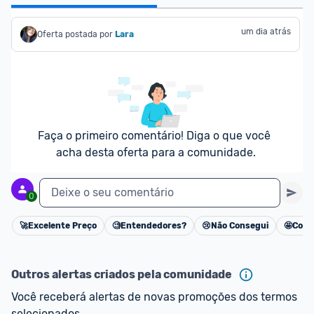
um dia atrás
Oferta postada por
Lara
Faça o primeiro comentário! Diga o que você 
acha desta oferta para a comunidade.
Deixe o seu comentário
0
🚀
Excelente Preço
🧐
Entendedores?
😢
Não Consegui
🤩
Cons
Cancelar
Outros alertas criados pela comunidade
Você receberá alertas de novas promoções dos termos 
selecionados