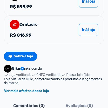
Ir à loja
R$
599,99
Centauro
Ir à loja
R$
816,99
Sobre a loja
Nike
nike.com.br
Loja verificada
CNPJ verificado
Possui loja física
Loja virtual da Nike, comercializando os produtos e lançamentos 
da marca.
Ver mais ofertas dessa loja
Comentários (
0
)
Avaliações (
0
)