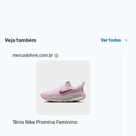
Veja também
Ver todas
mercadolivre.com.br
net
Tênis Nike Promina Feminino
Tên