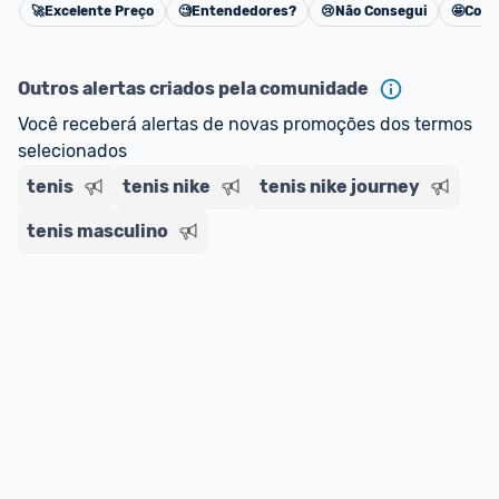
🚀
Excelente Preço
🧐
Entendedores?
😢
Não Consegui
🤩
Cons
Cancelar
Outros alertas criados pela comunidade
Você receberá alertas de novas promoções dos termos 
selecionados
tenis
tenis nike
tenis nike journey
tenis masculino