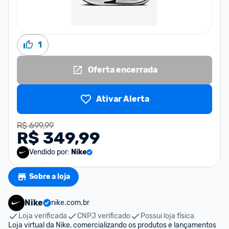
1
Oferta encerrada
Ativar Alerta
R$ 699,99
R$ 349,99
Vendido por:
Nike
Sobre a loja
Nike
nike.com.br
Loja verificada
CNPJ verificado
Possui loja física
Loja virtual da Nike, comercializando os produtos e lançamentos 