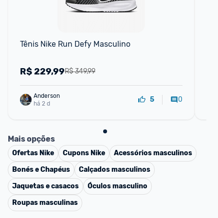
Tênis Nike Run Defy Masculino
Tê
R$
229,99
R
R$ 349,99
Anderson
0
5
há 2 d
Mais opções
Ofertas
Nike
Cupons
Nike
Acessórios masculinos
Bonés e Chapéus
Calçados masculinos
Jaquetas e casacos
Óculos masculino
Roupas masculinas