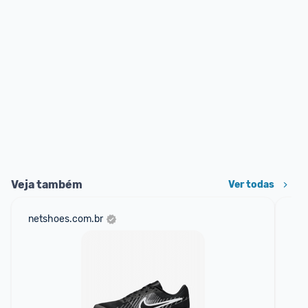
Veja também
Ver todas
netshoes.com.br
mer