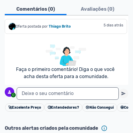
Comentários (
0
)
Avaliações (
0
)
5 dias atrás
Oferta postada por
Thiago Brito
Faça o primeiro comentário! Diga o que você 
acha desta oferta para a comunidade.
Deixe o seu comentário
0
🚀
Excelente Preço
🧐
Entendedores?
😢
Não Consegui
🤩
Cons
Cancelar
Outros alertas criados pela comunidade