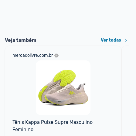
Veja também
Ver todas
mercadolivre.com.br
sho
📱
Tênis Kappa Pulse Supra Masculino 
Tê
Feminino
Ca