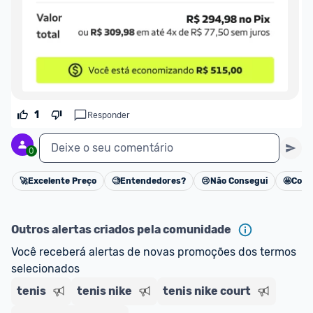
1
Responder
Deixe o seu comentário
0
🚀
Excelente Preço
🧐
Entendedores?
😢
Não Consegui
🤩
Cons
Cancelar
Outros alertas criados pela comunidade
Você receberá alertas de novas promoções dos termos 
selecionados
tenis
tenis nike
tenis nike court