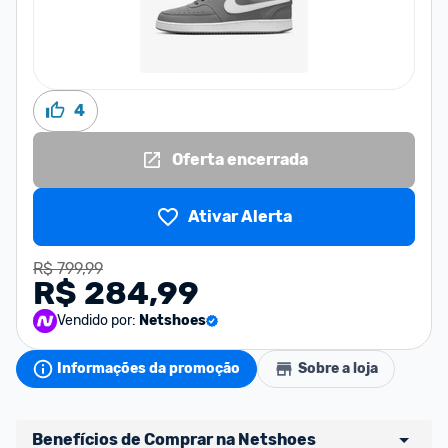
4
Oferta encerrada
Ativar Alerta
R$ 799,99
R$ 284,99
Vendido por:
Netshoes
Informações da promoção
Sobre a loja
Benefícios de Comprar na Netshoes