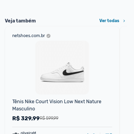
Veja também
Ver todas
netshoes.com.br
mer
Tênis Nike Court Vision Low Next Nature 
Tên
Masculino
Inf
R$
329,99
R
R$ 599,99
oliveiraM