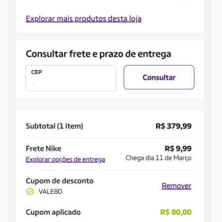
--> Para mais informações sobre os benefícios e 
regras do cartão N Card, 
clique aqui
.
Entrega Expressa
: A partir de 2 dias úteis.* 
*Confira 
aqui
 as regras e condições!