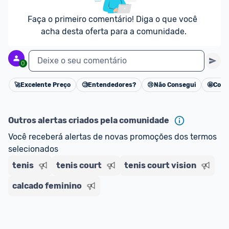
Faça o primeiro comentário! Diga o que você 
acha desta oferta para a comunidade.
Deixe o seu comentário
0
🚀
Excelente Preço
🧐
Entendedores?
😢
Não Consegui
🤩
Cons
Cancelar
Outros alertas criados pela comunidade
Você receberá alertas de novas promoções dos termos 
selecionados
tenis
tenis court
tenis court vision
calcado feminino