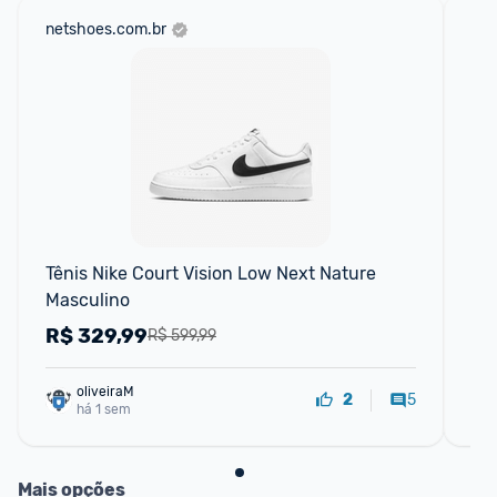
netshoes.com.br
mer
Tênis Nike Court Vision Low Next Nature 
Ad
Masculino
R$
329,99
R
R$ 599,99
oliveiraM
5
2
há 1 sem
Mais opções