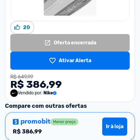
20
Oferta encerrada
Ativar Alerta
R$ 649,99
R$ 386,99
Vendido por:
Nike
Compare com outras ofertas
Menor preço
Ir à loja
R$
386,99