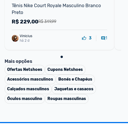
Tênis Nike Court Royale Masculino Branco 
Tên
Preto
Str
R$
229,00
R
R$ 349,99
Vinicius
1
3
há 2 d
Mais opções
Ofertas
Netshoes
Cupons
Netshoes
Acessórios masculinos
Bonés e Chapéus
Calçados masculinos
Jaquetas e casacos
Óculos masculino
Roupas masculinas