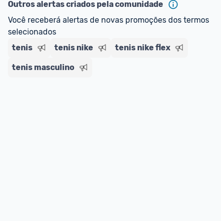
--> Para mais informações sobre os benefícios e 
Outros alertas criados pela comunidade
regras do cartão N Card, 
clique aqui
.
Você receberá alertas de novas promoções dos termos 
Entrega Expressa
: A partir de 2 dias úteis.* 
selecionados
*Confira 
aqui
 as regras e condições!
tenis
tenis nike
tenis nike flex
tenis masculino