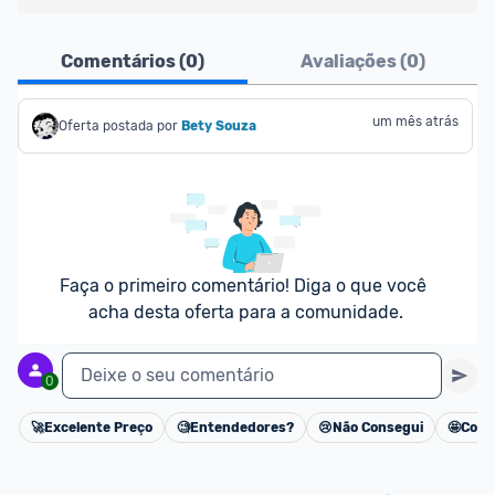
Frete Grátis
: Frete grátis é válido para 
Comentários (
0
)
Avaliações (
0
)
produtos selecionados vendidos e enviados pela 
Netshoes. Confira 
aqui
 as regras e condições!
N Card (Cartão de Crédito Netshoes):
um mês atrás
Oferta postada por
Bety Souza
--> Você tem até 30% de desconto a mais em 
ofertas. Desconto adicional de acordo com a 
campanha vigente na loja.
--> Para ter direito ao desconto adicional, o pedido 
deverá ser integralmente pago com o cartão N 
Card.
Faça o primeiro comentário! Diga o que você 
--> Descontos para camisas de time: O desconto 
acha desta oferta para a comunidade.
para Camisas de time é válido para Camisa oficial 
versão torcedor, sendo 1 camisa por CPF a cada 12 
Deixe o seu comentário
0
meses com pagamento em até 12 parcelas sem 
juros de R$ 14,99.
🚀
Excelente Preço
🧐
Entendedores?
😢
Não Consegui
🤩
Cons
Cancelar
--> Você parcela suas compras em até 12x sem 
juros na Netshoes e na Zattini!