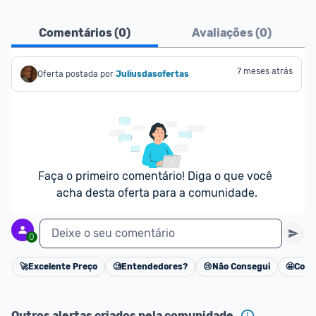
Comentários (
0
)
Avaliações (
0
)
7 meses atrás
Oferta postada por
Juliusdasofertas
Faça o primeiro comentário! Diga o que você 
acha desta oferta para a comunidade.
Deixe o seu comentário
0
🚀
Excelente Preço
🧐
Entendedores?
😢
Não Consegui
🤩
Cons
Cancelar
Outros alertas criados pela comunidade