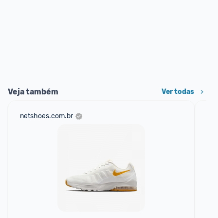
Veja também
Ver todas
netshoes.com.br
mer