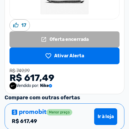
17
Oferta encerrada
Ativar Alerta
R$ 749,99
R$ 617,49
Vendido por:
Nike
Compare com outras ofertas
Menor preço
Ir à loja
R$
617,49