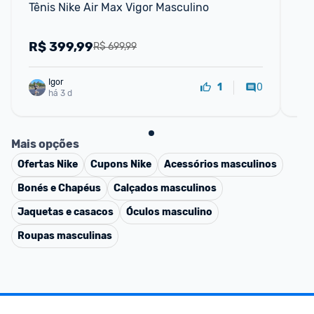
Tênis Nike Air Max Vigor Masculino
Tê
R$
399,99
R
R$ 699,99
Igor
0
1
há 3 d
Mais opções
Ofertas
Nike
Cupons
Nike
Acessórios masculinos
Bonés e Chapéus
Calçados masculinos
Jaquetas e casacos
Óculos masculino
Roupas masculinas