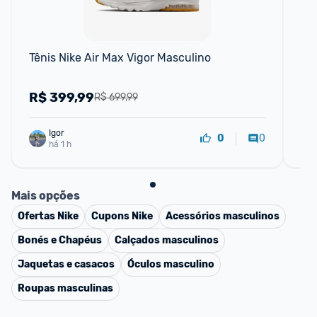
Tênis Nike Air Max Vigor Masculino
Tê
R$
399,99
R
R$ 699,99
Igor
0
0
há 1 h
Mais opções
Ofertas
Nike
Cupons
Nike
Acessórios masculinos
Bonés e Chapéus
Calçados masculinos
Jaquetas e casacos
Óculos masculino
Roupas masculinas