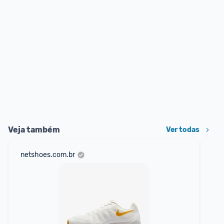
Veja também
Ver todas
netshoes.com.br
mer