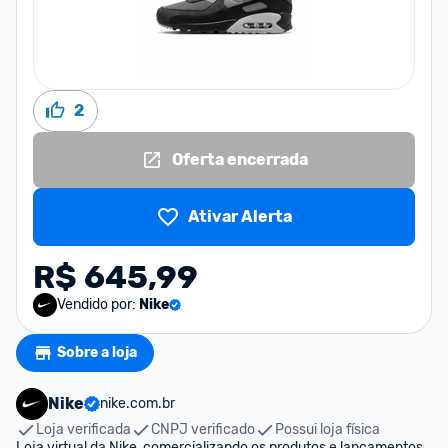
2
Oferta encerrada
Ativar Alerta
R$ 645,99
Vendido por:
Nike
Sobre a loja
Nike
nike.com.br
Loja verificada
CNPJ verificado
Possui loja física
Loja virtual da Nike, comercializando os produtos e lançamentos 