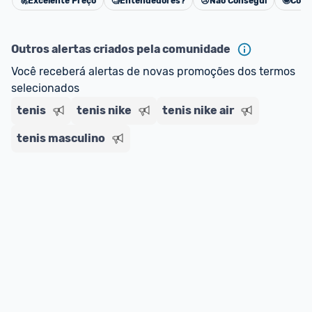
🚀
Excelente Preço
🧐
Entendedores?
😢
Não Consegui
🤩
Cons
Cancelar
Outros alertas criados pela comunidade
Você receberá alertas de novas promoções dos termos 
selecionados
tenis
tenis nike
tenis nike air
tenis masculino