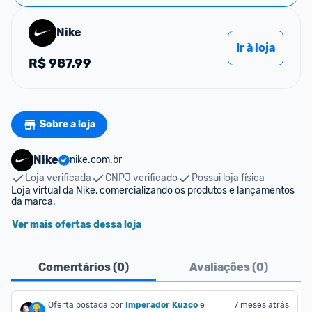
Nike
Ir à loja
R$
987,99
Sobre a loja
Nike
nike.com.br
Loja verificada
CNPJ verificado
Possui loja física
Loja virtual da Nike, comercializando os produtos e lançamentos 
da marca.
Ver mais ofertas dessa loja
Comentários (
0
)
Avaliações (
0
)
Oferta postada por
Imperador Kuzco
e 
7 meses atrás