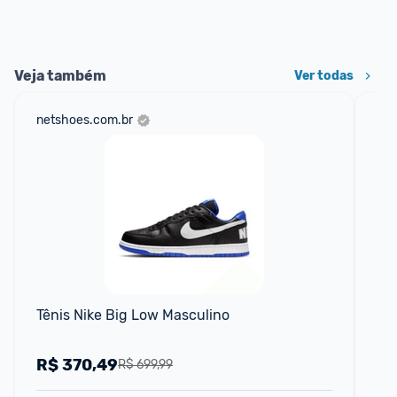
Veja também
Ver todas
netshoes.com.br
mer
Tênis Nike Big Low Masculino
Tê
Ma
R$
370,49
R
R$ 699,99