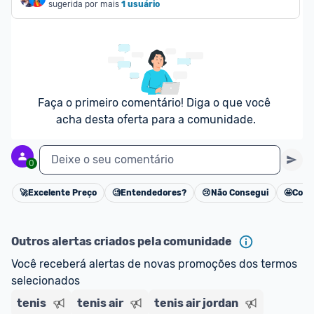
sugerida por mais
1 usuário
Faça o primeiro comentário! Diga o que você 
acha desta oferta para a comunidade.
Deixe o seu comentário
0
🚀
Excelente Preço
🧐
Entendedores?
😢
Não Consegui
🤩
Cons
Cancelar
Outros alertas criados pela comunidade
Você receberá alertas de novas promoções dos termos 
selecionados
tenis
tenis air
tenis air jordan