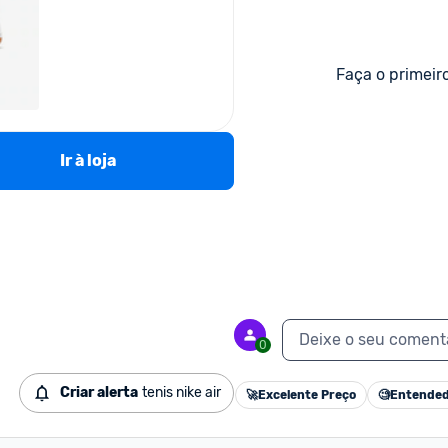
Faça o primeir
Ir à loja
Deixe o seu coment
0
Criar alerta
tenis nike air
🚀
Excelente Preço
🧐
Entended