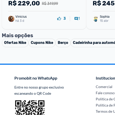
R$
229,00
R$
245
R$ 349,99
Vinicius
Sophia
1
3
há 3 d
15 abr
Mais opções
Ofertas
Nike
Cupons
Nike
Berço
Cadeirinha para autom
Promobit no WhatsApp
Institucion
Comercial
Entre no nosso grupo exclusivo 
Fale conosc
escaneando o QR Code
Política de
Política de 
Termos de 