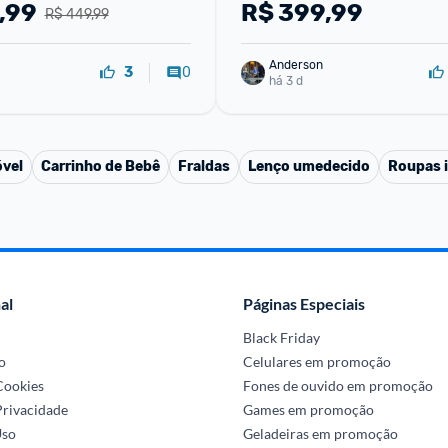
,99
R$
399,99
R$ 449,99
Anderson
0
3
há 3 d
óvel
Carrinho de Bebê
Fraldas
Lenço umedecido
Roupas i
al
Páginas Especiais
Black Friday
o
Celulares em promoção
 Cookies
Fones de ouvido em promoção
Privacidade
Games em promoção
Uso
Geladeiras em promoção