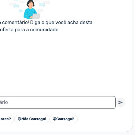
o comentário! Diga o que você acha desta 
oferta para a comunidade.
ário
ores?
😢
Não Consegui
🤩
Consegui!
Cancelar