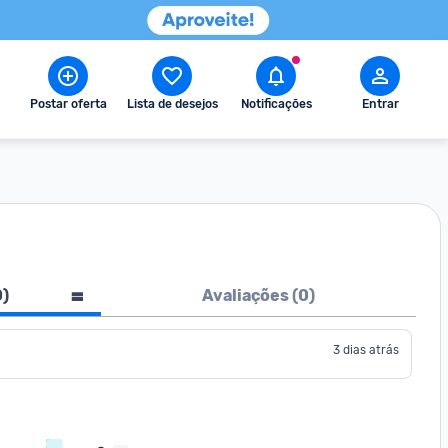
Postar oferta
Lista de desejos
Notificações
Entrar
0
)
Avaliações (
0
)
3 dias atrás