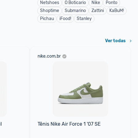
Netshoes
O Boticario
Nike
Ponto
Shoptime
Submarino
Zattini
KaBuM!
Pichau
iFood!
Stanley
Ver todas
nike.com.br
l
Tênis Nike Air Force 1 '07 SE