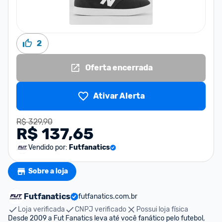
2
Oferta encerrada
Ativar Alerta
R$ 329,90
R$ 137,65
Vendido por:
Futfanatics
Sobre a loja
Futfanatics
futfanatics.com.br
Loja verificada
CNPJ verificado
Possui loja física
Desde 2009 a Fut Fanatics leva até você fanático pelo futebol, 