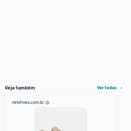
Veja também
Ver todas
netshoes.com.br
am