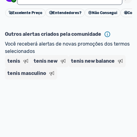
🚀
Excelente Preço
🧐
Entendedores?
😢
Não Consegui
🤩
Cons
Cancelar
Outros alertas criados pela comunidade
Você receberá alertas de novas promoções dos termos 
selecionados
tenis
tenis new
tenis new balance
tenis masculino