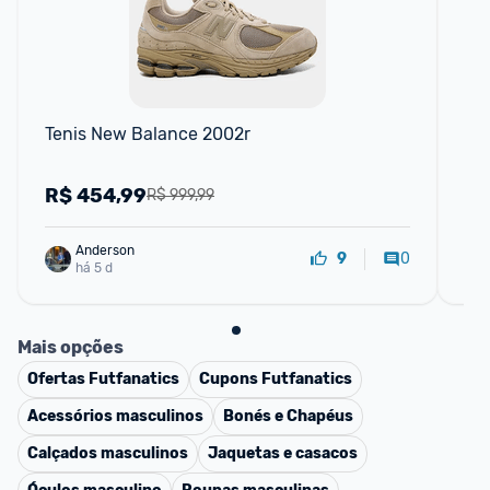
F
Tenis New Balance 2002r
Te
R$
454,99
R
R$ 999,99
Anderson
0
9
há 5 d
Mais opções
Ofertas
Futfanatics
Cupons
Futfanatics
Acessórios masculinos
Bonés e Chapéus
Calçados masculinos
Jaquetas e casacos