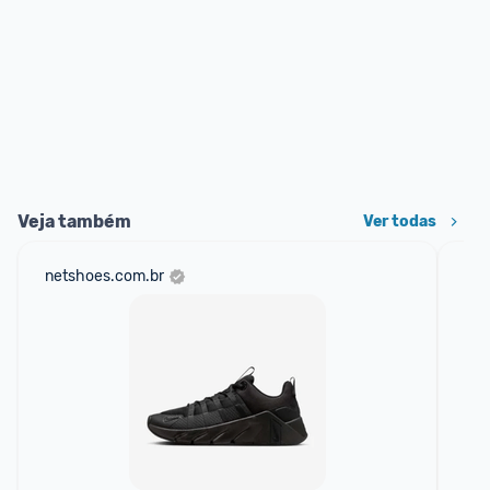
Veja também
Ver todas
netshoes.com.br
mer