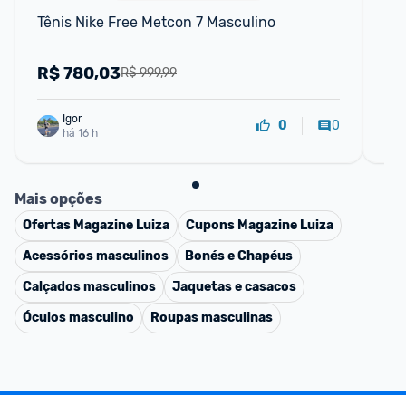
Tênis Nike Free Metcon 7 Masculino
Tê
R$
780,03
R
R$ 999,99
Igor
0
0
há 16 h
Mais opções
Ofertas
Magazine Luiza
Cupons
Magazine Luiza
Acessórios masculinos
Bonés e Chapéus
Calçados masculinos
Jaquetas e casacos
Óculos masculino
Roupas masculinas