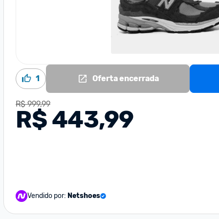
1
Oferta encerrada
R$ 999,99
R$ 443,99
Vendido por:
Netshoes