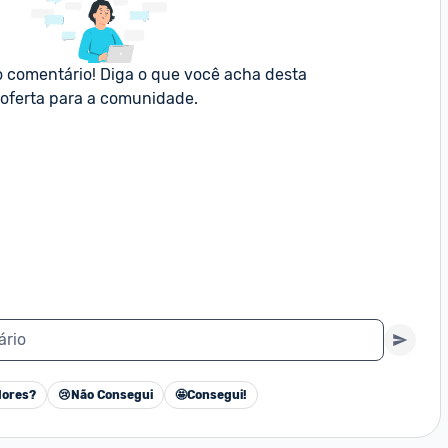
o comentário! Diga o que você acha desta 
oferta para a comunidade.
ário
ores?
😢
Não Consegui
🤩
Consegui!
Cancelar