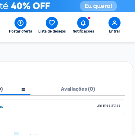
Postar oferta
Lista de desejos
Notificações
Entrar
0
)
Avaliações (
0
)
um mês atrás
es