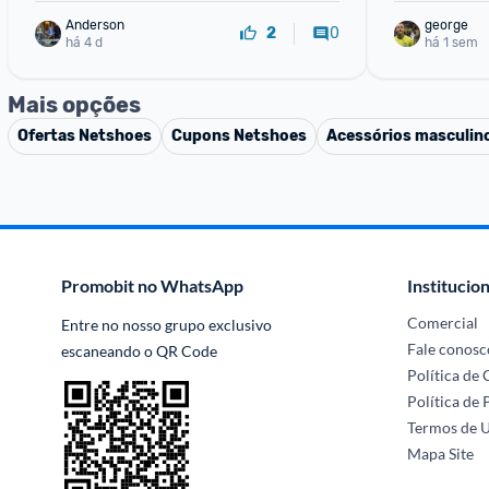
Anderson
george
0
2
há 4 d
há 1 sem
Mais opções
Ofertas
Netshoes
Cupons
Netshoes
Acessórios masculin
Promobit no WhatsApp
Institucion
Comercial
Entre no nosso grupo exclusivo 
Fale conosc
escaneando o QR Code
Política de
Política de 
Termos de 
Mapa Site