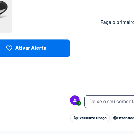
Faça o primeir
Ativar Alerta
Deixe o seu coment
0
🚀
Excelente Preço
🧐
Entended