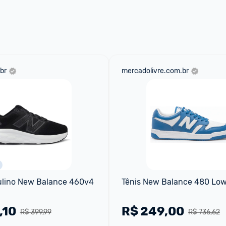
aqui
 as regras e condições!
br
mercadolivre.com.br
ulino New Balance 460v4
Tênis New Balance 480 Lo
,10
R$
249,00
R$ 399,99
R$ 736,62