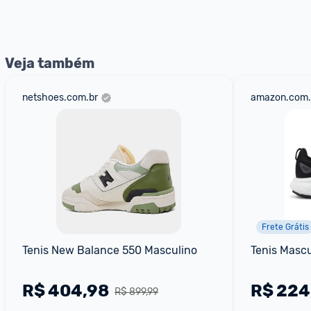
Entrega Expressa
: A partir de 2 dias úteis.* *Confira 
Veja também
netshoes.com.br
amazon.com.
Frete Grátis
Tenis New Balance 550 Masculino
Tenis Masc
R$
404,98
R$
224
R$ 899,99