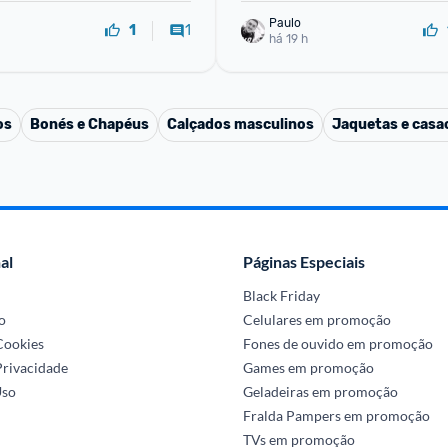
Paulo
1
1
há 19 h
os
Bonés e Chapéus
Calçados masculinos
Jaquetas e casa
al
Páginas Especiais
Black Friday
o
Celulares em promoção
 Cookies
Fones de ouvido em promoção
Privacidade
Games em promoção
Uso
Geladeiras em promoção
Fralda Pampers em promoção
TVs em promoção