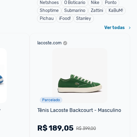
Netshoes
O Boticario
Nike
Ponto
Shoptime
Submarino
Zattini
KaBuM!
Pichau
iFood!
Stanley
Ver todas
lacoste.com
Parcelado
w
Tênis Lacoste Backcourt - Masculino
R$
189,05
R$ 399,00