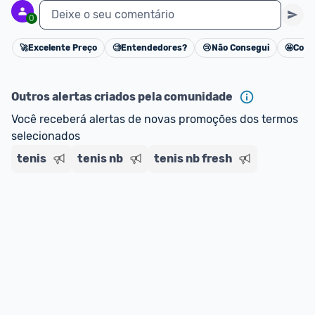
Deixe o seu comentário
0
🚀
Excelente Preço
🧐
Entendedores?
😢
Não Consegui
🤩
Cons
Cancelar
Outros alertas criados pela comunidade
Você receberá alertas de novas promoções dos termos 
selecionados
tenis
tenis nb
tenis nb fresh