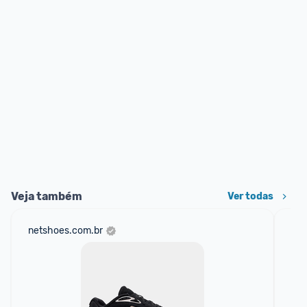
Veja também
Ver todas
netshoes.com.br
mer