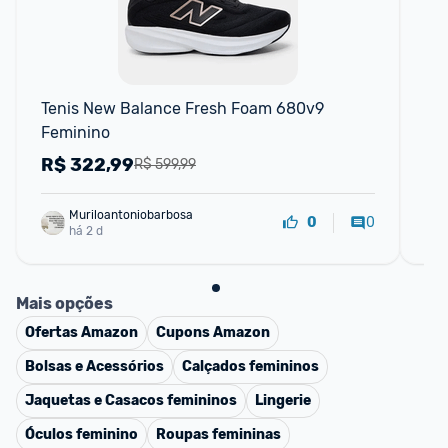
Tenis New Balance Fresh Foam 680v9 
Tê
Feminino
R$
322,99
R
R$ 599,99
Muriloantoniobarbosa
0
0
há 2 d
Mais opções
Ofertas
Amazon
Cupons
Amazon
Bolsas e Acessórios
Calçados femininos
Jaquetas e Casacos femininos
Lingerie
Óculos feminino
Roupas femininas