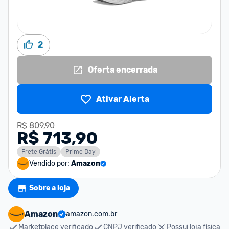
2
Oferta encerrada
Ativar Alerta
R$ 809,90
R$ 713,90
Frete Grátis
Prime Day
Vendido por:
Amazon
Sobre a loja
Amazon
amazon.com.br
Marketplace verificado
CNPJ verificado
Possui loja física