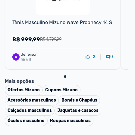
F
Tênis Masculino Mizuno Wave Prophecy 14 S
De
R$
999,99
R
R$ 1.799,99
Jefferson
0
2
há 6 d
Mais opções
Ofertas
Mizuno
Cupons
Mizuno
Acessórios masculinos
Bonés e Chapéus
Calçados masculinos
Jaquetas e casacos
Óculos masculino
Roupas masculinas