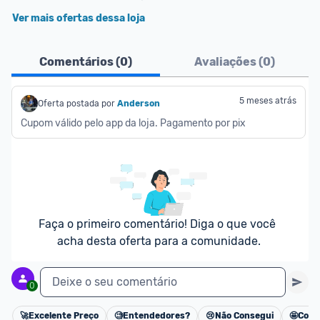
Ver mais ofertas dessa loja
Comentários (
0
)
Avaliações (
0
)
5 meses atrás
Oferta postada por
Anderson
Cupom válido pelo app da loja. Pagamento por pix
Faça o primeiro comentário! Diga o que você 
acha desta oferta para a comunidade.
Deixe o seu comentário
0
🚀
Excelente Preço
🧐
Entendedores?
😢
Não Consegui
🤩
Cons