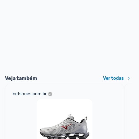
Veja também
Ver todas
netshoes.com.br
am