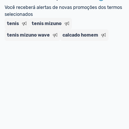
regras do cartão N Card, 
clique aqui
.
Você receberá alertas de novas promoções dos termos 
Entrega Expressa
: A partir de 2 dias úteis.* 
selecionados
*Confira 
aqui
 as regras e condições!
tenis
tenis mizuno
tenis mizuno wave
calcado homem