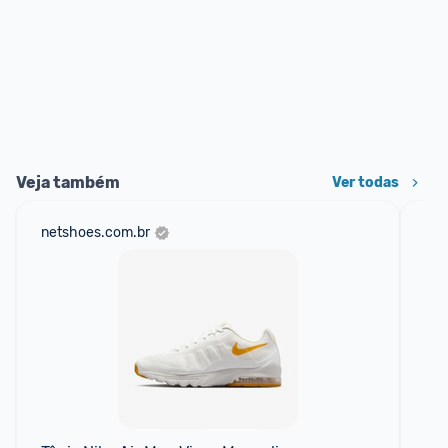
Veja também
Ver todas
netshoes.com.br
mer