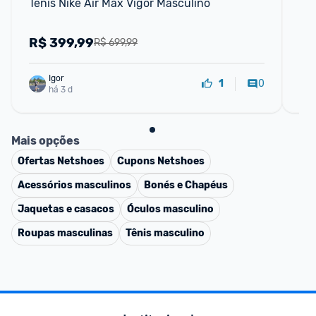
Tênis Nike Air Max Vigor Masculino
Tên
Str
R$
399,99
R
R$ 699,99
Igor
0
1
há 3 d
Mais opções
Ofertas
Netshoes
Cupons
Netshoes
Acessórios masculinos
Bonés e Chapéus
Jaquetas e casacos
Óculos masculino
Roupas masculinas
Tênis masculino