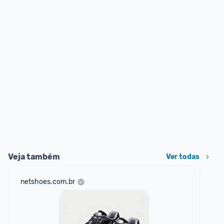
Veja também
Ver todas
netshoes.com.br
mer