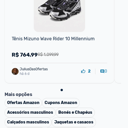
Tênis Mizuno Wave Rider 10 Millennium
Ch
Bo
R$
764,99
R
R$ 1.099,99
JuliusDasOfertas
0
2
há 6 d
Mais opções
Ofertas
Amazon
Cupons
Amazon
Acessórios masculinos
Bonés e Chapéus
Calçados masculinos
Jaquetas e casacos