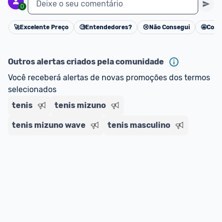
Deixe o seu comentário
0
🚀
Excelente Preço
🧐
Entendedores?
😢
Não Consegui
🤩
Cons
Cancelar
Outros alertas criados pela comunidade
Você receberá alertas de novas promoções dos termos 
selecionados
tenis
tenis mizuno
tenis mizuno wave
tenis masculino