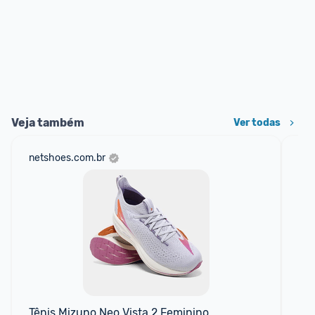
Veja também
Ver todas
netshoes.com.br
am
F
Tênis Mizuno Neo Vista 2 Feminino
Tên