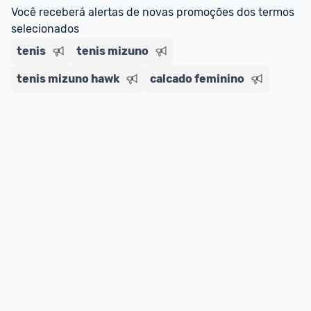
regras do cartão N Card, 
clique aqui
.
Você receberá alertas de novas promoções dos termos 
Entrega Expressa
: A partir de 2 dias úteis.* 
selecionados
*Confira 
aqui
 as regras e condições!
tenis
tenis mizuno
tenis mizuno hawk
calcado feminino