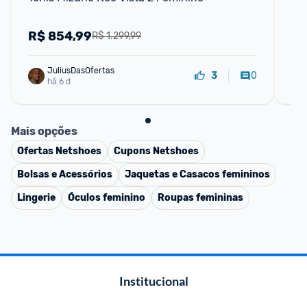
R$
854,99
R
R$ 1.299,99
JuliusDasOfertas
0
3
há 6 d
Mais opções
Ofertas
Netshoes
Cupons
Netshoes
Bolsas e Acessórios
Jaquetas e Casacos femininos
Lingerie
Óculos feminino
Roupas femininas
Institucional