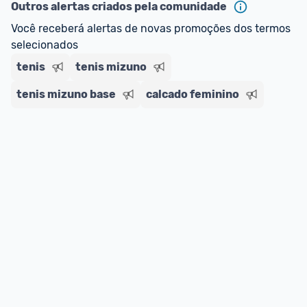
Outros alertas criados pela comunidade
regras do cartão N Card, 
clique aqui
.
Você receberá alertas de novas promoções dos termos 
Entrega Expressa
: A partir de 2 dias úteis.* 
selecionados
*Confira 
aqui
 as regras e condições!
tenis
tenis mizuno
tenis mizuno base
calcado feminino