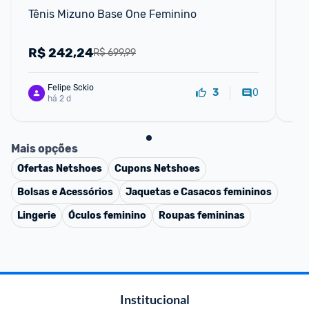
Tênis Mizuno Base One Feminino
Tên
R$
242,24
R
R$ 699,99
Felipe Sckio
0
3
há 2 d
Mais opções
Ofertas
Netshoes
Cupons
Netshoes
Bolsas e Acessórios
Jaquetas e Casacos femininos
Lingerie
Óculos feminino
Roupas femininas
Institucional