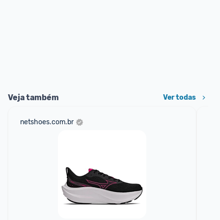
Veja também
Ver todas
netshoes.com.br
am
F