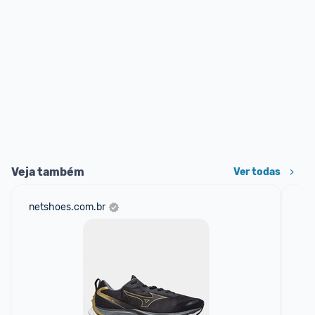
Veja também
Ver todas
netshoes.com.br
am