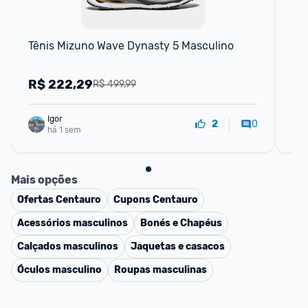
F
Tênis Mizuno Wave Dynasty 5 Masculino
Tê
R$
222,29
R
R$ 499,99
Igor
0
2
há 1 sem
Mais opções
Ofertas
Centauro
Cupons
Centauro
Acessórios masculinos
Bonés e Chapéus
Calçados masculinos
Jaquetas e casacos
Óculos masculino
Roupas masculinas