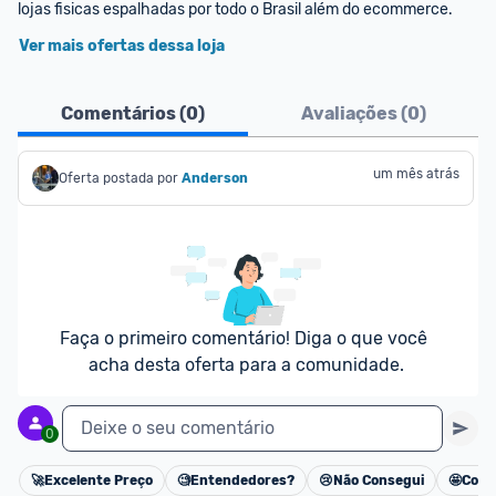
lojas fisicas espalhadas por todo o Brasil além do ecommerce.
Ver mais ofertas dessa loja
Comentários (
0
)
Avaliações (
0
)
um mês atrás
Oferta postada por
Anderson
Faça o primeiro comentário! Diga o que você 
acha desta oferta para a comunidade.
Deixe o seu comentário
0
🚀
Excelente Preço
🧐
Entendedores?
😢
Não Consegui
🤩
Cons
Cancelar