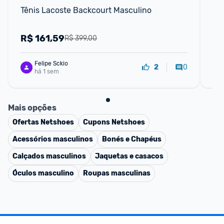
Tênis Lacoste Backcourt Masculino
Tên
R$
161,59
R
R$ 399,00
Felipe Sckio
0
2
há 1 sem
Mais opções
Ofertas
Netshoes
Cupons
Netshoes
Acessórios masculinos
Bonés e Chapéus
Calçados masculinos
Jaquetas e casacos
Óculos masculino
Roupas masculinas