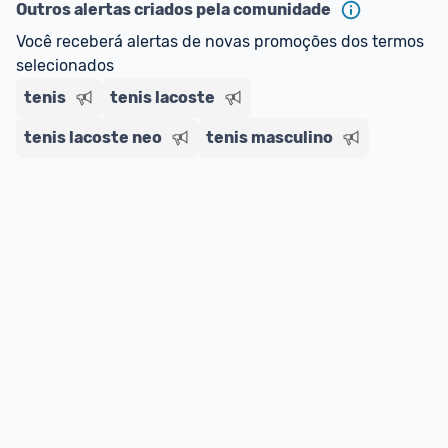
regras do cartão N Card, 
clique aqui
.
Outros alertas criados pela comunidade
Entrega Expressa
: A partir de 2 dias úteis.* 
Você receberá alertas de novas promoções dos termos 
*Confira 
aqui
 as regras e condições!
selecionados
tenis
tenis lacoste
tenis lacoste neo
tenis masculino