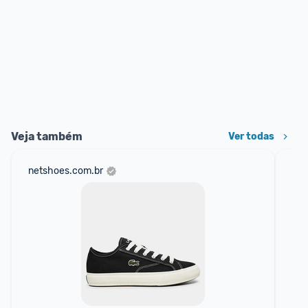
Veja também
Ver todas
netshoes.com.br
mer