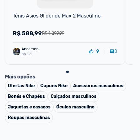
Tênis Asics Glideride Max 2 Masculino
Tê
R$
588,99
R
R$ 1.299,99
Anderson
0
9
há 1 d
Mais opções
Ofertas
Nike
Cupons
Nike
Acessórios masculinos
Bonés e Chapéus
Calçados masculinos
Jaquetas e casacos
Óculos masculino
Roupas masculinas