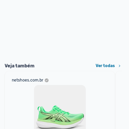
Veja também
Ver todas
netshoes.com.br
mer