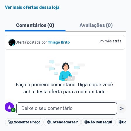
Ver mais ofertas dessa loja
Comentários (
0
)
Avaliações (
0
)
um mês atrás
Oferta postada por
Thiago Brito
Faça o primeiro comentário! Diga o que você 
acha desta oferta para a comunidade.
Deixe o seu comentário
0
🚀
Excelente Preço
🧐
Entendedores?
😢
Não Consegui
🤩
Cons
Cancelar