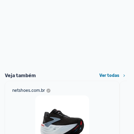
Veja também
Ver todas
netshoes.com.br
mer