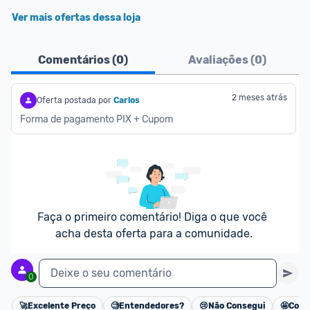
Ver mais ofertas dessa loja
Comentários (
0
)
Avaliações (
0
)
2 meses atrás
Oferta postada por
Carlos
Forma de pagamento PIX + Cupom
Faça o primeiro comentário! Diga o que você 
acha desta oferta para a comunidade.
Deixe o seu comentário
0
🚀
Excelente Preço
🧐
Entendedores?
😢
Não Consegui
🤩
Cons