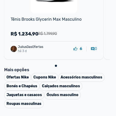
Tênis Brooks Glycerin Max Masculino
Tê
R$
1.234,90
R
R$ 1.799,90
JuliusDasOfertas
0
6
há 3 d
Mais opções
Ofertas
Nike
Cupons
Nike
Acessórios masculinos
Bonés e Chapéus
Calçados masculinos
Jaquetas e casacos
Óculos masculino
Roupas masculinas