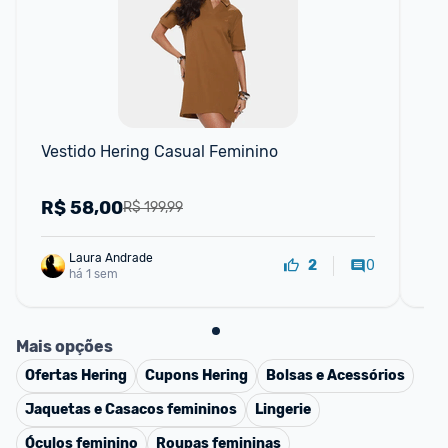
📱
Vestido Hering Casual Feminino
Tên
Mo
R$
58,00
R
R$ 199,99
Laura Andrade
0
2
há 1 sem
Mais opções
Ofertas
Hering
Cupons
Hering
Bolsas e Acessórios
Jaquetas e Casacos femininos
Lingerie
Óculos feminino
Roupas femininas