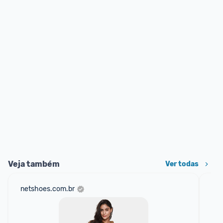
Veja também
Ver todas
netshoes.com.br
sho