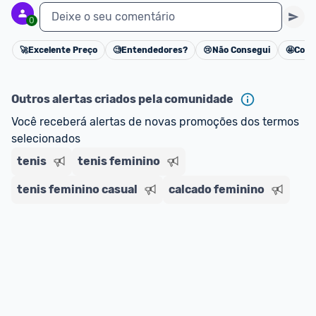
Deixe o seu comentário
0
🚀
Excelente Preço
🧐
Entendedores?
😢
Não Consegui
🤩
Cons
Cancelar
Outros alertas criados pela comunidade
Você receberá alertas de novas promoções dos termos 
selecionados
tenis
tenis feminino
tenis feminino casual
calcado feminino