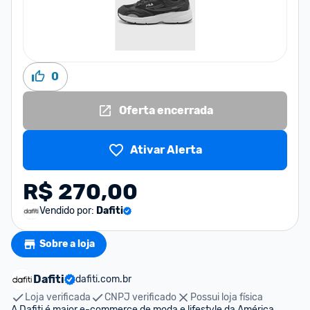
0
Oferta encerrada
Ativar Alerta
R$ 270,00
Vendido por:
Dafiti
Sobre a loja
Dafiti
dafiti.com.br
Loja verificada
CNPJ verificado
Possui loja física
A Dafiti é maior e-commerce de moda e lifestyle da América 