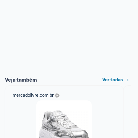
Veja também
Ver todas
mercadolivre.com.br
am