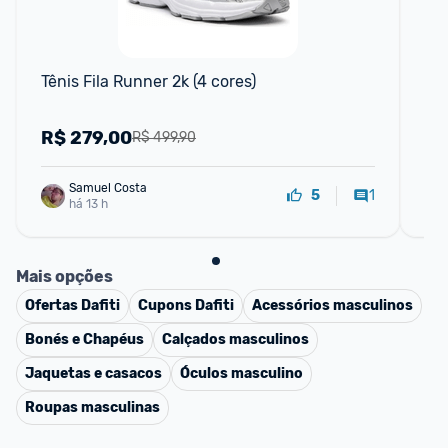
F
Tênis Fila Runner 2k (4 cores)
Bol
R$
279,00
R
R$ 499,90
Samuel Costa
1
5
há 13 h
Mais opções
Ofertas
Dafiti
Cupons
Dafiti
Acessórios masculinos
Bonés e Chapéus
Calçados masculinos
Jaquetas e casacos
Óculos masculino
Roupas masculinas