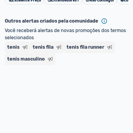
🚀
Excelente Preço
🧐
Entendedores?
😢
Não Consegui
🤩
Cons
Cancelar
Outros alertas criados pela comunidade
Você receberá alertas de novas promoções dos termos 
selecionados
tenis
tenis fila
tenis fila runner
tenis masculino